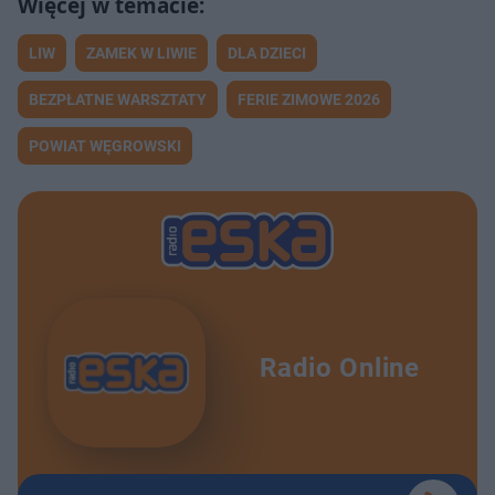
LIW
ZAMEK W LIWIE
DLA DZIECI
BEZPŁATNE WARSZTATY
FERIE ZIMOWE 2026
POWIAT WĘGROWSKI
Radio Online