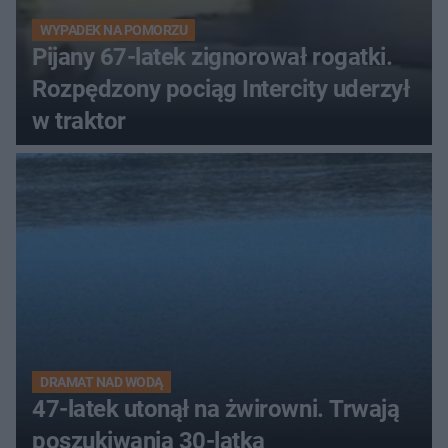
WYPADEK NA POMORZU
Pijany 67-latek zignorował rogatki.
Rozpędzony pociąg Intercity uderzył
w traktor
DRAMAT NAD WODĄ
47-latek utonął na żwirowni. Trwają
poszukiwania 30-latka