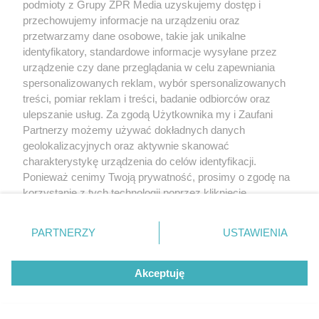
podmioty z Grupy ZPR Media uzyskujemy dostęp i
przechowujemy informacje na urządzeniu oraz
przetwarzamy dane osobowe, takie jak unikalne
identyfikatory, standardowe informacje wysyłane przez
urządzenie czy dane przeglądania w celu zapewniania
spersonalizowanych reklam, wybór spersonalizowanych
treści, pomiar reklam i treści, badanie odbiorców oraz
ulepszanie usług. Za zgodą Użytkownika my i Zaufani
Żaden utwór zamieszczony w serwisie nie może być powielany i
rozpowszechniany lub dalej rozpowszechniany w jakikolwiek sposób (w
Partnerzy możemy używać dokładnych danych
tym także elektroniczny lub mechaniczny) na jakimkolwiek polu
geolokalizacyjnych oraz aktywnie skanować
eksploatacji w jakiejkolwiek formie, włącznie z umieszczaniem w Internecie
charakterystykę urządzenia do celów identyfikacji.
bez pisemnej zgody właściciela praw. Jakiekolwiek użycie lub
wykorzystanie utworów w całości lub w części z naruszeniem prawa, tzn.
Ponieważ cenimy Twoją prywatność, prosimy o zgodę na
bez właściwej zgody, jest zabronione pod groźbą kary i może być ścigane
korzystanie z tych technologii poprzez kliknięcie
prawnie.
„Akceptuję”. Zgoda jest dobrowolna i zawsze możesz ją
zmienić/wycofać klikając przycisk ustawień prywatności
PARTNERZY
USTAWIENIA
znajdujący się w lewym dolnym rogu strony
. Niektóre
rodzaje przetwarzania danych nie wymagają zgody
Akceptuję
użytkownika, ale masz prawo sprzeciwić się takiemu
przetwarzaniu. Preferencje będą miały zastosowanie tylko
O nas
na tej witrynie.