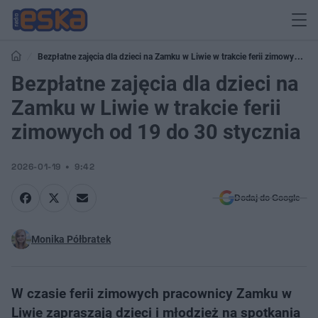
Bezpłatne zajęcia dla dzieci na Zamku w Liwie w trakcie ferii zimowych od
19 do 30 stycznia
Bezpłatne zajęcia dla dzieci na
Zamku w Liwie w trakcie ferii
zimowych od 19 do 30 stycznia
2026-01-19
9:42
Dodaj do Google
Monika Półbratek
W czasie ferii zimowych pracownicy Zamku w
Liwie zapraszają dzieci i młodzież na spotkania