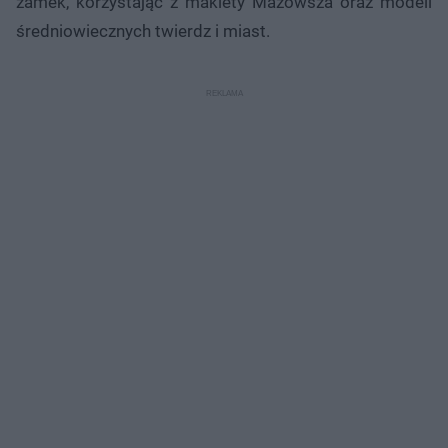
zamek, korzystając z makiety Mazowsza oraz modeli
średniowiecznych twierdz i miast.