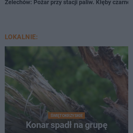
Żelechów: Pożar przy stacji paliw. Kłęby czarne
LOKALNIE:
ŚWIĘTOKRZYSKIE
Konar spadł na grupę