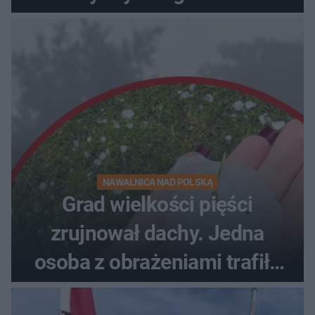
NAWAŁNICA NAD POLSKĄ
Grad wielkości pięści
zrujnował dachy. Jedna
osoba z obrażeniami trafiła
do szpitala