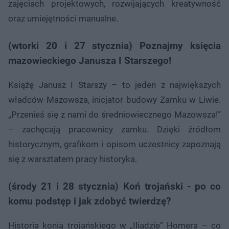
zajęciach projektowych, rozwijających kreatywność
oraz umiejętności manualne.
(wtorki 20 i 27 stycznia) Poznajmy księcia
mazowieckiego Janusza I Starszego!
Książę Janusz I Starszy – to jeden z największych
władców Mazowsza, inicjator budowy Zamku w Liwie.
„Przenieś się z nami do średniowiecznego Mazowsza!”
– zachęcają pracownicy zamku. Dzięki źródłom
historycznym, grafikom i opisom uczestnicy zapoznają
się z warsztatem pracy historyka.
(środy 21 i 28 stycznia) Koń trojański - po co
komu podstęp i jak zdobyć twierdzę?
Historia konia trojańskiego w „Iliadzie” Homera – co