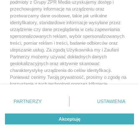
podmioty z Grupy ZPR Media uzyskujemy dostęp i
przechowujemy informacje na urządzeniu oraz
przetwarzamy dane osobowe, takie jak unikalne
identyfikatory, standardowe informacje wysyłane przez
urządzenie czy dane przeglądania w celu zapewniania
spersonalizowanych reklam, wybór spersonalizowanych
treści, pomiar reklam i treści, badanie odbiorców oraz
ulepszanie usług. Za zgodą Użytkownika my i Zaufani
Partnerzy możemy używać dokładnych danych
geolokalizacyjnych oraz aktywnie skanować
charakterystykę urządzenia do celów identyfikacji.
Ponieważ cenimy Twoją prywatność, prosimy o zgodę na
korzystanie z tych technologii poprzez kliknięcie
„Akceptuję”. Zgoda jest dobrowolna i zawsze możesz ją
zmienić/wycofać klikając przycisk ustawień prywatności
PARTNERZY
USTAWIENIA
znajdujący się w lewym dolnym rogu strony
. Niektóre
rodzaje przetwarzania danych nie wymagają zgody
Akceptuję
użytkownika, ale masz prawo sprzeciwić się takiemu
przetwarzaniu. Preferencje będą miały zastosowanie tylko
na tej witrynie.