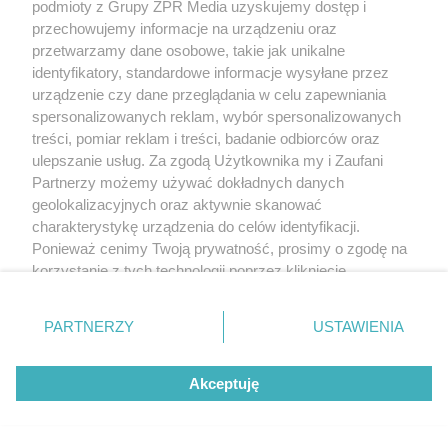
podmioty z Grupy ZPR Media uzyskujemy dostęp i
przechowujemy informacje na urządzeniu oraz
przetwarzamy dane osobowe, takie jak unikalne
identyfikatory, standardowe informacje wysyłane przez
urządzenie czy dane przeglądania w celu zapewniania
spersonalizowanych reklam, wybór spersonalizowanych
treści, pomiar reklam i treści, badanie odbiorców oraz
ulepszanie usług. Za zgodą Użytkownika my i Zaufani
Partnerzy możemy używać dokładnych danych
geolokalizacyjnych oraz aktywnie skanować
charakterystykę urządzenia do celów identyfikacji.
Ponieważ cenimy Twoją prywatność, prosimy o zgodę na
korzystanie z tych technologii poprzez kliknięcie
„Akceptuję”. Zgoda jest dobrowolna i zawsze możesz ją
zmienić/wycofać klikając przycisk ustawień prywatności
PARTNERZY
USTAWIENIA
znajdujący się w lewym dolnym rogu strony
. Niektóre
rodzaje przetwarzania danych nie wymagają zgody
Akceptuję
użytkownika, ale masz prawo sprzeciwić się takiemu
przetwarzaniu. Preferencje będą miały zastosowanie tylko
na tej witrynie.