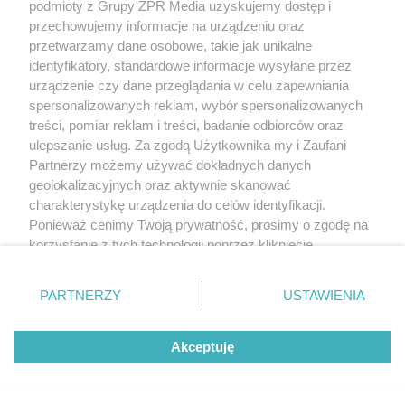
podmioty z Grupy ZPR Media uzyskujemy dostęp i
przechowujemy informacje na urządzeniu oraz
przetwarzamy dane osobowe, takie jak unikalne
identyfikatory, standardowe informacje wysyłane przez
urządzenie czy dane przeglądania w celu zapewniania
spersonalizowanych reklam, wybór spersonalizowanych
treści, pomiar reklam i treści, badanie odbiorców oraz
ulepszanie usług. Za zgodą Użytkownika my i Zaufani
Partnerzy możemy używać dokładnych danych
geolokalizacyjnych oraz aktywnie skanować
charakterystykę urządzenia do celów identyfikacji.
Ponieważ cenimy Twoją prywatność, prosimy o zgodę na
korzystanie z tych technologii poprzez kliknięcie
„Akceptuję”. Zgoda jest dobrowolna i zawsze możesz ją
zmienić/wycofać klikając przycisk ustawień prywatności
PARTNERZY
USTAWIENIA
znajdujący się w lewym dolnym rogu strony
. Niektóre
rodzaje przetwarzania danych nie wymagają zgody
Akceptuję
użytkownika, ale masz prawo sprzeciwić się takiemu
przetwarzaniu. Preferencje będą miały zastosowanie tylko
na tej witrynie.