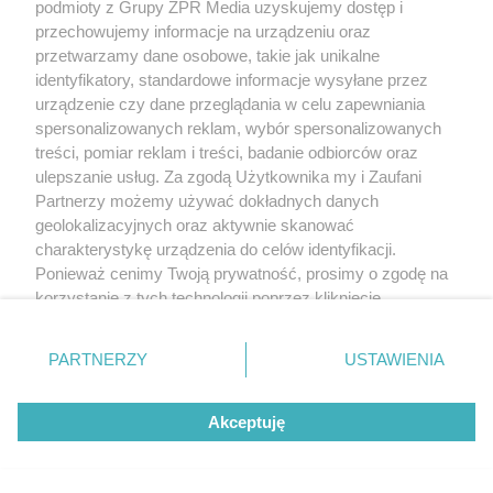
podmioty z Grupy ZPR Media uzyskujemy dostęp i
przechowujemy informacje na urządzeniu oraz
przetwarzamy dane osobowe, takie jak unikalne
identyfikatory, standardowe informacje wysyłane przez
urządzenie czy dane przeglądania w celu zapewniania
spersonalizowanych reklam, wybór spersonalizowanych
treści, pomiar reklam i treści, badanie odbiorców oraz
ulepszanie usług. Za zgodą Użytkownika my i Zaufani
Partnerzy możemy używać dokładnych danych
geolokalizacyjnych oraz aktywnie skanować
charakterystykę urządzenia do celów identyfikacji.
Ponieważ cenimy Twoją prywatność, prosimy o zgodę na
korzystanie z tych technologii poprzez kliknięcie
„Akceptuję”. Zgoda jest dobrowolna i zawsze możesz ją
zmienić/wycofać klikając przycisk ustawień prywatności
PARTNERZY
USTAWIENIA
znajdujący się w lewym dolnym rogu strony
. Niektóre
rodzaje przetwarzania danych nie wymagają zgody
Akceptuję
użytkownika, ale masz prawo sprzeciwić się takiemu
przetwarzaniu. Preferencje będą miały zastosowanie tylko
na tej witrynie.