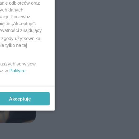
anie odbiorców oraz
nych danych
kacji. Ponieważ
ięcie „Akceptuję”.
ywatności znajdujący
ą zgody użytkownika,
 tylko na tej
 naszych serwisów
esz w
Polityce
Akceptuję