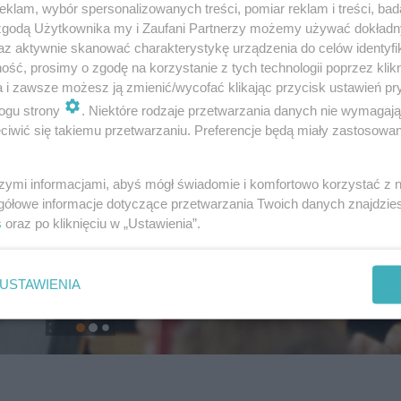
klam, wybór spersonalizowanych treści, pomiar reklam i treści, bad
 zgodą Użytkownika my i Zaufani Partnerzy możemy używać dokład
az aktywnie skanować charakterystykę urządzenia do celów identyfi
ść, prosimy o zgodę na korzystanie z tych technologii poprzez klikn
a i zawsze możesz ją zmienić/wycofać klikając przycisk ustawień pr
ogu strony
. Niektóre rodzaje przetwarzania danych nie wymagaj
iwić się takiemu przetwarzaniu. Preferencje będą miały zastosowanie
szymi informacjami, abyś mógł świadomie i komfortowo korzystać z
gółowe informacje dotyczące przetwarzania Twoich danych znajdzi
s
oraz po kliknięciu w „Ustawienia”.
USTAWIENIA