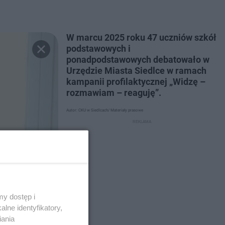
W marcu 2025 roku 47 uczniów szkół
podstawowych i
ponadpodstawowych debatowało w
Urzędzie Miasta Siedlce w ramach
kampanii profilaktycznej „Widzę –
rozmawiam – reaguję”.
Autor: CKU w Siedlcach/ Materiały prasowe
y dostęp i
lne identyfikatory,
iania