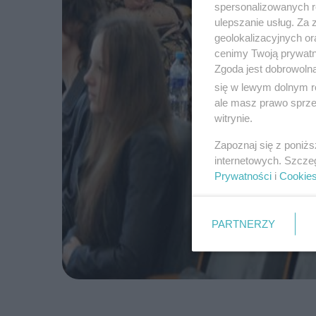
spersonalizowanych re
ulepszanie usług. Za
geolokalizacyjnych or
cenimy Twoją prywatno
Zgoda jest dobrowoln
się w lewym dolnym r
ale masz prawo sprzec
witrynie.
Zapoznaj się z poniż
internetowych. Szcze
Prywatności
i
Cookie
PARTNERZY