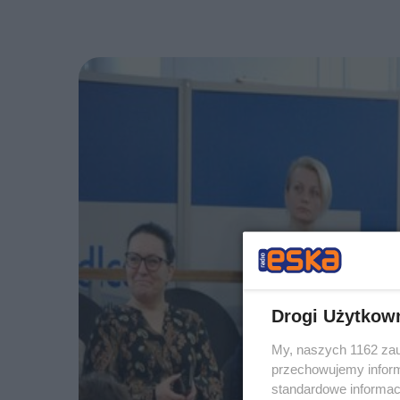
Drogi Użytkow
My, naszych 1162 zau
przechowujemy informa
standardowe informac