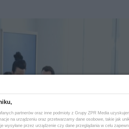
niku,
fanych partnerów oraz inne podmioty z Grupy ZPR Media uzyskujem
cje na urządzeniu oraz przetwarzamy dane osobowe, takie jak unika
je wysyłane przez urządzenie czy dane przeglądania w celu zapewn