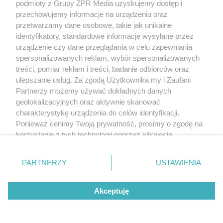
podmioty z Grupy ZPR Media uzyskujemy dostęp i
przechowujemy informacje na urządzeniu oraz
przetwarzamy dane osobowe, takie jak unikalne
identyfikatory, standardowe informacje wysyłane przez
urządzenie czy dane przeglądania w celu zapewniania
spersonalizowanych reklam, wybór spersonalizowanych
treści, pomiar reklam i treści, badanie odbiorców oraz
ulepszanie usług. Za zgodą Użytkownika my i Zaufani
Partnerzy możemy używać dokładnych danych
geolokalizacyjnych oraz aktywnie skanować
charakterystykę urządzenia do celów identyfikacji.
Ponieważ cenimy Twoją prywatność, prosimy o zgodę na
korzystanie z tych technologii poprzez kliknięcie
„Akceptuję”. Zgoda jest dobrowolna i zawsze możesz ją
zmienić/wycofać klikając przycisk ustawień prywatności
PARTNERZY
USTAWIENIA
znajdujący się w lewym dolnym rogu strony
. Niektóre
rodzaje przetwarzania danych nie wymagają zgody
Akceptuję
użytkownika, ale masz prawo sprzeciwić się takiemu
przetwarzaniu. Preferencje będą miały zastosowanie tylko
na tej witrynie.