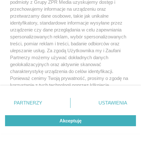
podmioty z Grupy ZPR Media uzyskujemy dostęp i
przechowujemy informacje na urządzeniu oraz
przetwarzamy dane osobowe, takie jak unikalne
identyfikatory, standardowe informacje wysyłane przez
urządzenie czy dane przeglądania w celu zapewniania
spersonalizowanych reklam, wybór spersonalizowanych
treści, pomiar reklam i treści, badanie odbiorców oraz
ulepszanie usług. Za zgodą Użytkownika my i Zaufani
Partnerzy możemy używać dokładnych danych
geolokalizacyjnych oraz aktywnie skanować
charakterystykę urządzenia do celów identyfikacji.
Ponieważ cenimy Twoją prywatność, prosimy o zgodę na
korzystanie z tych technologii poprzez kliknięcie
„Akceptuję”. Zgoda jest dobrowolna i zawsze możesz ją
zmienić/wycofać klikając przycisk ustawień prywatności
PARTNERZY
USTAWIENIA
znajdujący się w lewym dolnym rogu strony
. Niektóre
rodzaje przetwarzania danych nie wymagają zgody
Akceptuję
użytkownika, ale masz prawo sprzeciwić się takiemu
przetwarzaniu. Preferencje będą miały zastosowanie tylko
na tej witrynie.