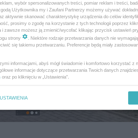
klam, wybór spersonalizowanych treści, pomiar reklam i treści, bad
 zgodą Użytkownika my i Zaufani Partnerzy możemy używać dokład
az aktywnie skanować charakterystykę urządzenia do celów identyfi
ść, prosimy o zgodę na korzystanie z tych technologii poprzez klikn
a i zawsze możesz ją zmienić/wycofać klikając przycisk ustawień pr
ogu strony
. Niektóre rodzaje przetwarzania danych nie wymagaj
iwić się takiemu przetwarzaniu. Preferencje będą miały zastosowanie
szymi informacjami, abyś mógł świadomie i komfortowo korzystać z
gółowe informacje dotyczące przetwarzania Twoich danych znajdzi
s
oraz po kliknięciu w „Ustawienia”.
USTAWIENIA