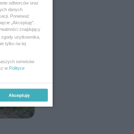
anie odbiorców oraz
nych danych
kacji. Ponieważ
ięcie „Akceptuję”.
ywatności znajdujący
ą zgody użytkownika,
 tylko na tej
 naszych serwisów
esz w
Polityce
Akceptuję