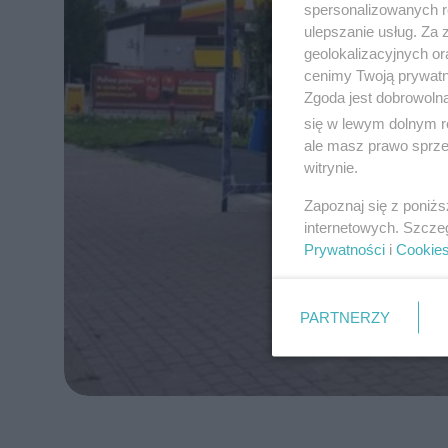
spersonalizowanych re
ulepszanie usług. Za
geolokalizacyjnych or
cenimy Twoją prywatno
Zgoda jest dobrowoln
się w lewym dolnym r
ale masz prawo sprzec
witrynie.
Zapoznaj się z poniż
internetowych. Szcze
Prywatności
i
Cookie
PARTNERZY