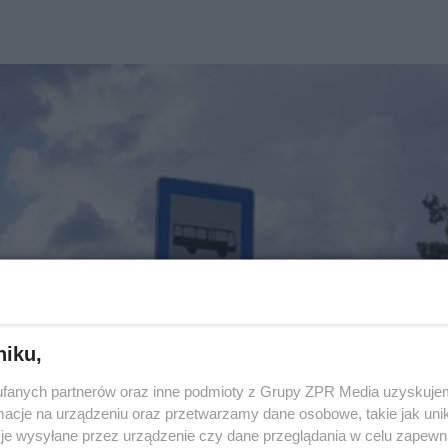
niku,
fanych partnerów oraz inne podmioty z Grupy ZPR Media uzyskujem
cje na urządzeniu oraz przetwarzamy dane osobowe, takie jak unika
je wysyłane przez urządzenie czy dane przeglądania w celu zapewn