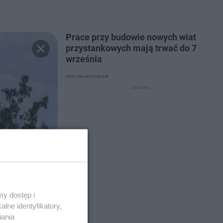
Prace przy budowie nowych wiat
przystankowych mają trwać do 7
września
Autor: Monika Półbratek
y dostęp i
lne identyfikatory,
iania