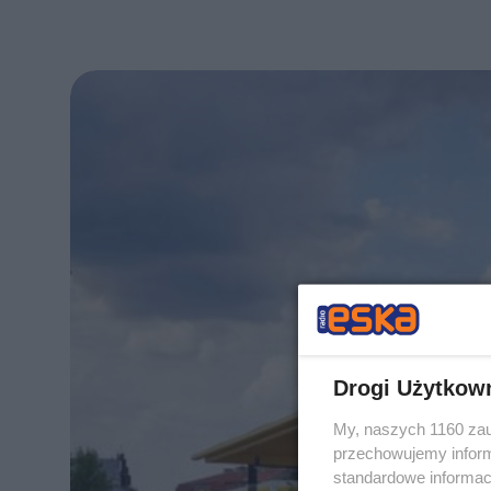
Drogi Użytkow
My, naszych 1160 zau
przechowujemy informa
standardowe informac