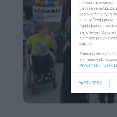
spersonalizowanych re
ulepszanie usług. Za
geolokalizacyjnych or
cenimy Twoją prywatno
Zgoda jest dobrowoln
się w lewym dolnym r
ale masz prawo sprzec
witrynie.
Zapoznaj się z poniż
internetowych. Szcze
Prywatności
i
Cookie
PARTNERZY