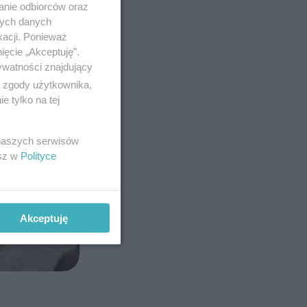
anie odbiorców oraz
nych danych
kacji. Ponieważ
ięcie „Akceptuję”.
ywatności znajdujący
ą zgody użytkownika,
 tylko na tej
 naszych serwisów
esz w
Polityce
Akceptuję