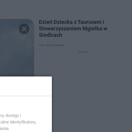
Dzień Dziecka z Taurusem i
Stowarzyszeniem Mgiełka w
Siedlcach
Autor: Monika Półbratek
y dostęp i
lne identyfikatory,
iania