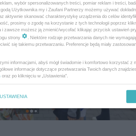
klam, wybór spersonalizowanych treści, pomiar reklam i treści, bad
 zgodą Użytkownika my i Zaufani Partnerzy możemy używać dokład
az aktywnie skanować charakterystykę urządzenia do celów identyfi
ść, prosimy o zgodę na korzystanie z tych technologii poprzez klikn
a i zawsze możesz ją zmienić/wycofać klikając przycisk ustawień pr
ogu strony
. Niektóre rodzaje przetwarzania danych nie wymagaj
iwić się takiemu przetwarzaniu. Preferencje będą miały zastosowanie
szymi informacjami, abyś mógł świadomie i komfortowo korzystać z
gółowe informacje dotyczące przetwarzania Twoich danych znajdzi
s
oraz po kliknięciu w „Ustawienia”.
USTAWIENIA