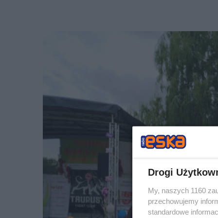
Drogi Użytkow
My, naszych 1160 zau
przechowujemy informa
standardowe informac