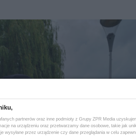
niku,
fanych partnerów oraz inne podmioty z Grupy ZPR Media uzyskujem
cje na urządzeniu oraz przetwarzamy dane osobowe, takie jak unika
je wysyłane przez urządzenie czy dane przeglądania w celu zapewn