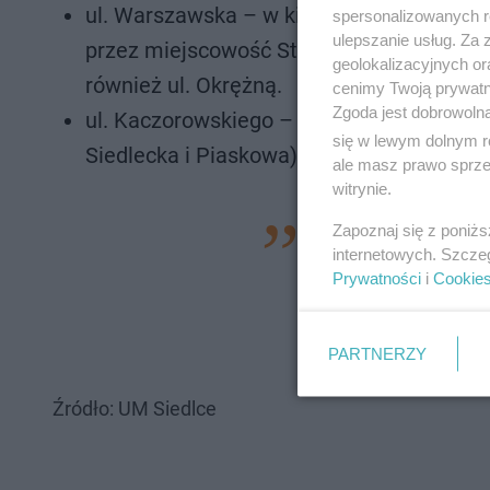
ul. Warszawska – w kierunku Warszawy za
spersonalizowanych re
ulepszanie usług. Za
przez miejscowość Strzała (ul. Piaski Zam
geolokalizacyjnych or
również ul. Okrężną.
cenimy Twoją prywatno
Zgoda jest dobrowoln
ul. Kaczorowskiego – objazd poprowadzony
się w lewym dolnym r
Siedlecka i Piaskowa) oraz ul. Piaski Zam
ale masz prawo sprzec
witrynie.
Zapoznaj się z poniż
- Prosimy mieszka
internetowych. Szcze
utrudnień podczas 
Prywatności
i
Cookie
oznakowania oraz p
Miasta Siedlce.
PARTNERZY
Źródło: UM Siedlce