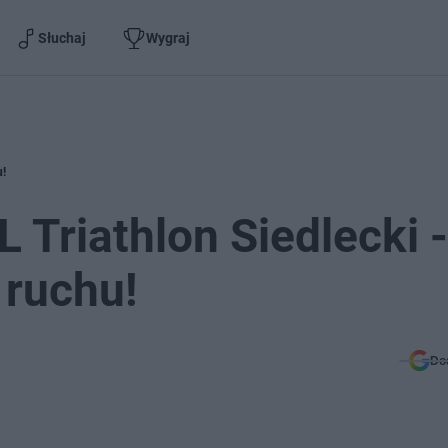
Słuchaj
Wygraj
u!
 Triathlon Siedlecki -
 ruchu!
Do