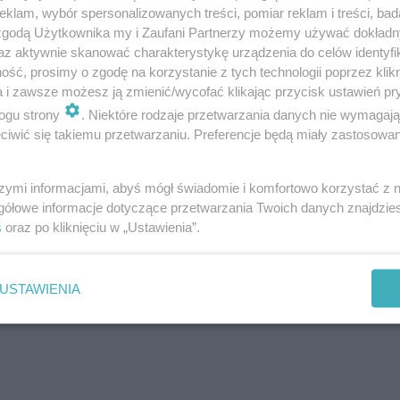
lecany jest zjazd na autostradę w Żelkowie lub p
klam, wybór spersonalizowanych treści, pomiar reklam i treści, bad
 zgodą Użytkownika my i Zaufani Partnerzy możemy używać dokład
iejskie i ul. Dreszera). Dojazd do posesji będzie m
az aktywnie skanować charakterystykę urządzenia do celów identyfi
ść, prosimy o zgodę na korzystanie z tych technologii poprzez klikn
a i zawsze możesz ją zmienić/wycofać klikając przycisk ustawień pr
 będzie ul. Sokołowską, przez miejscowość Strzał
ogu strony
. Niektóre rodzaje przetwarzania danych nie wymagaj
iejskie i Daszyńskiego.
iwić się takiemu przetwarzaniu. Preferencje będą miały zastosowanie
szymi informacjami, abyś mógł świadomie i komfortowo korzystać z
ńców oraz kierowców o uwzględnienie
gółowe informacje dotyczące przetwarzania Twoich danych znajdzi
planowania podróży i stosowanie się do
s
oraz po kliknięciu w „Ustawienia”.
oleceń służb porządkowych - apeluje Urząd
USTAWIENIA