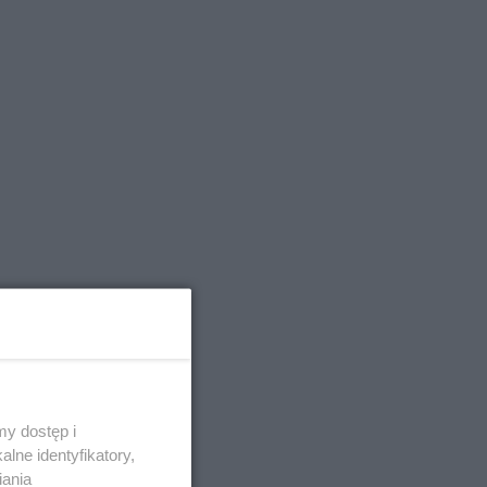
y dostęp i
lne identyfikatory,
iania