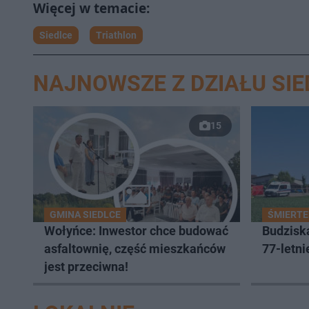
Siedlce
Triathlon
NAJNOWSZE Z DZIAŁU SIE
15
GMINA SIEDLCE
ŚMIERTE
Wołyńce: Inwestor chce budować
Budzisk
asfaltownię, część mieszkańców
77-letni
jest przeciwna!