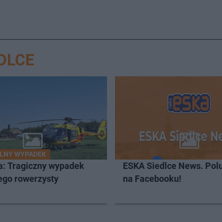
DLCE
LNY WYPADEK
a: Tragiczny wypadek
ESKA Siedlce News. Pol
ego rowerzysty
na Facebooku!