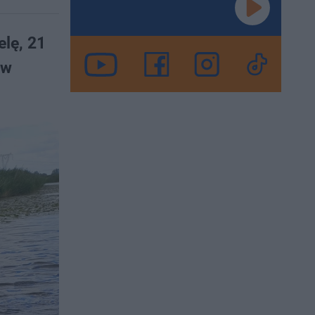
elę, 21
 w