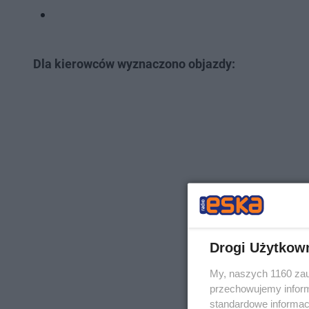
Dla kierowców wyznaczono objazdy:
Drogi Użytkow
My, naszych 1160 zau
przechowujemy informa
standardowe informac