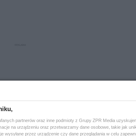
niku,
fanych partnerów oraz inne podmioty z Grupy ZPR Media uzyskujem
cje na urządzeniu oraz przetwarzamy dane osobowe, takie jak unika
je wysyłane przez urządzenie czy dane przeglądania w celu zapewn