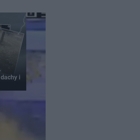
.
dachy i