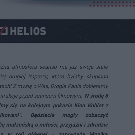
uźna atmosfera seansu ma już swoje stałe
iej drugiej imprezy, która byłaby skupiona
tach! Z myślą o Was, Drogie Panie dobieramy
 atrakcje przed seansem filmowym.
W środę 8
imy się na kolejnym pokazie Kina Kobiet z
ikowani”. Będziecie mogły zobaczyć
ę małżeńską o miłości, przyjaźni i zdradzie
n w roli głównej
– zapowiada
Monika