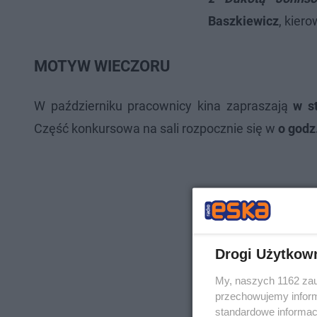
Baszkiewicz
, kiero
MOTYW WIECZORU
W październiku pracownicy kina zapraszają
w s
Część konkursowa na sali rozpocznie się w
o godz
Drogi Użytkow
My, naszych 1162 zau
przechowujemy informa
standardowe informac