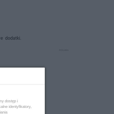
e dodatki.
y dostęp i
lne identyfikatory,
iania