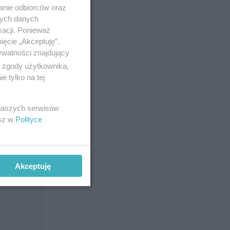
anie odbiorców oraz
nych danych
kacji. Ponieważ
ięcie „Akceptuję”.
ywatności znajdujący
ą zgody użytkownika,
 tylko na tej
 naszych serwisów
esz w
Polityce
Akceptuję