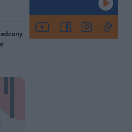
rzedzony
ie