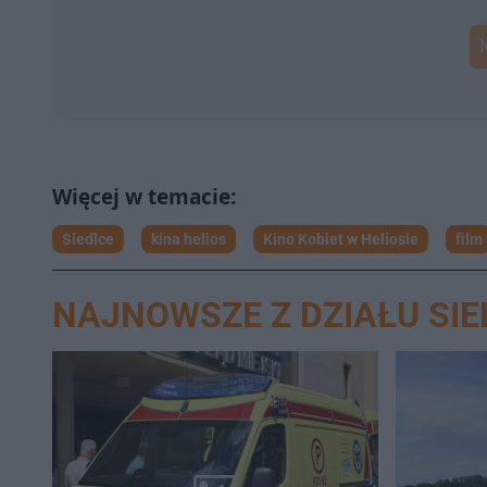
Siedlce
kina helios
Kino Kobiet w Heliosie
film
NAJNOWSZE Z DZIAŁU SIE