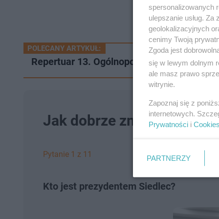
spersonalizowanych re
ulepszanie usług. Za
geolokalizacyjnych or
cenimy Twoją prywatno
POLECANY ARTYKUŁ:
Zgoda jest dobrowoln
Repertuar 13. Ogólnopolskiego Festiwalu 
się w lewym dolnym r
ale masz prawo sprzec
witrynie.
Zapoznaj się z poniż
internetowych. Szcze
Jak dobrze znasz Siedlce? 
Prywatności
i
Cookie
Pytanie 1 z 11
PARTNERZY
Kto jest prezydentem Siedlec?