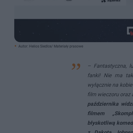
Autor: Helios Siedlce/ Materiały prasowe
– Fantastyczna, l
fanki! Nie ma tak
wyłącznie na kobie
film wieczoru oraz
października widz
filmem „Skompl
błyskotliwą komedi
z Dakotą Johnso