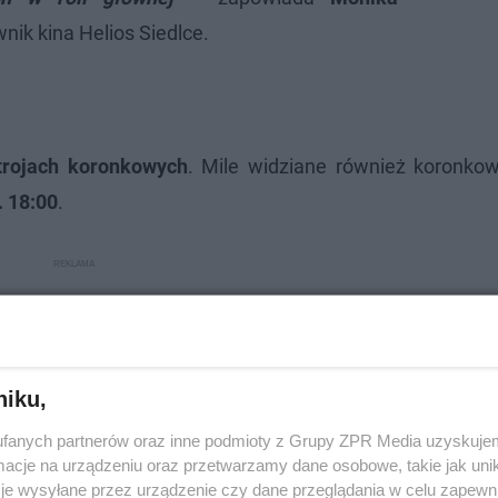
wnik kina Helios Siedlce.
trojach koronkowych
. Mile widziane również koronkow
. 18:00
.
niku,
fanych partnerów oraz inne podmioty z Grupy ZPR Media uzyskujem
cje na urządzeniu oraz przetwarzamy dane osobowe, takie jak unika
je wysyłane przez urządzenie czy dane przeglądania w celu zapewn