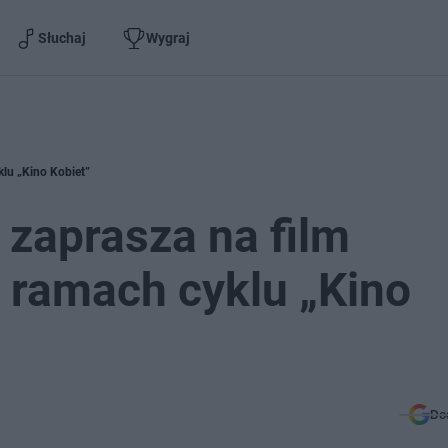
Słuchaj
Wygraj
klu „Kino Kobiet”
 zaprasza na film
 ramach cyklu „Kino
Do