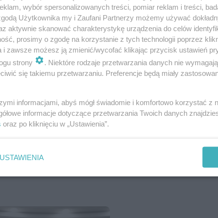
klam, wybór spersonalizowanych treści, pomiar reklam i treści, bad
 zgodą Użytkownika my i Zaufani Partnerzy możemy używać dokład
az aktywnie skanować charakterystykę urządzenia do celów identyfi
ść, prosimy o zgodę na korzystanie z tych technologii poprzez klikn
a i zawsze możesz ją zmienić/wycofać klikając przycisk ustawień pr
Teatrów „Sztuka plus Komercja” w Siedlc…
ogu strony
. Niektóre rodzaje przetwarzania danych nie wymagaj
iwić się takiemu przetwarzaniu. Preferencje będą miały zastosowanie
szymi informacjami, abyś mógł świadomie i komfortowo korzystać z
gółowe informacje dotyczące przetwarzania Twoich danych znajdzi
- Test wiedzy o Siedlcach
s
oraz po kliknięciu w „Ustawienia”.
USTAWIENIA