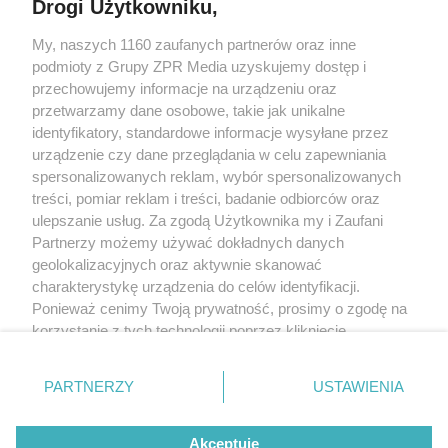
Drogi Użytkowniku,
My, naszych 1160 zaufanych partnerów oraz inne
Żaden utwór zamieszczony w serwisie nie może być powielany i
podmioty z Grupy ZPR Media uzyskujemy dostęp i
rozpowszechniany lub dalej rozpowszechniany w jakikolwiek sposób (w
tym także elektroniczny lub mechaniczny) na jakimkolwiek polu
przechowujemy informacje na urządzeniu oraz
eksploatacji w jakiejkolwiek formie, włącznie z umieszczaniem w Internecie
przetwarzamy dane osobowe, takie jak unikalne
bez pisemnej zgody właściciela praw. Jakiekolwiek użycie lub
wykorzystanie utworów w całości lub w części z naruszeniem prawa, tzn.
identyfikatory, standardowe informacje wysyłane przez
bez właściwej zgody, jest zabronione pod groźbą kary i może być ścigane
urządzenie czy dane przeglądania w celu zapewniania
prawnie.
spersonalizowanych reklam, wybór spersonalizowanych
treści, pomiar reklam i treści, badanie odbiorców oraz
ulepszanie usług. Za zgodą Użytkownika my i Zaufani
Partnerzy możemy używać dokładnych danych
geolokalizacyjnych oraz aktywnie skanować
charakterystykę urządzenia do celów identyfikacji.
O nas
Ponieważ cenimy Twoją prywatność, prosimy o zgodę na
korzystanie z tych technologii poprzez kliknięcie
Informacje prawne
„Akceptuję”. Zgoda jest dobrowolna i zawsze możesz ją
zmienić/wycofać klikając przycisk ustawień prywatności
Nasze serwisy
PARTNERZY
USTAWIENIA
znajdujący się w lewym dolnym rogu strony
. Niektóre
rodzaje przetwarzania danych nie wymagają zgody
© 2026 Grupa ZPR Media
Akceptuję
użytkownika, ale masz prawo sprzeciwić się takiemu