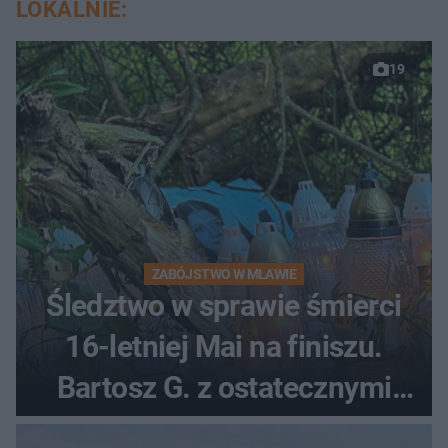
LOKALNIE:
19
ZABÓJSTWO W MŁAWIE
Śledztwo w sprawie śmierci
16-letniej Mai na finiszu.
Bartosz G. z ostatecznymi
zarzutami