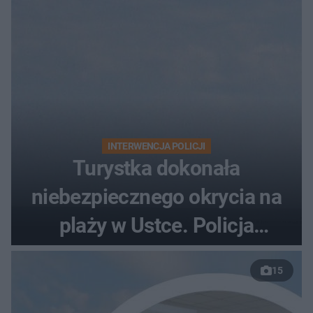
INTERWENCJA POLICJI
Turystka dokonała
niebezpiecznego okrycia na
plaży w Ustce. Policja
musiała zamknąć odcinek
15
wybrzeża