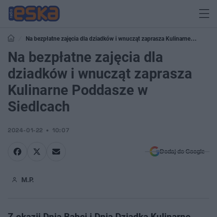
Na bezpłatne zajęcia dla dziadków i wnucząt zaprasza Kulinarne
Poddasze w Siedlcach
Na bezpłatne zajęcia dla
dziadków i wnucząt zaprasza
Kulinarne Poddasze w
Siedlcach
2024-01-22
10:07
Dodaj do Google
M.P.
Z okazji Dnia Babci i Dnia Dziadka Kulinarne