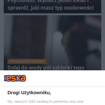
Psychotest. Wybierz jeden kwiat i
sprawdź, jaki masz typ osobowości
SPRAWDZONE SPOSOBY
Dolej do wody pół szklanki tego
składnika. Panele będą lśnić bez
smug
Drogi Użytkowniku,
My, naszych 1162 zaufanych partnerów oraz inne