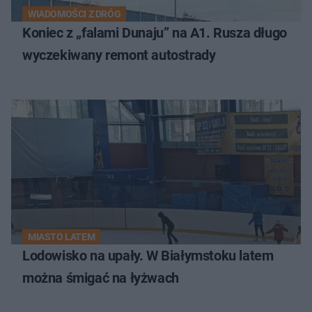
WIADOMOŚCI Z DRÓG
Koniec z „falami Dunaju” na A1. Rusza długo
wyczekiwany remont autostrady
MIASTO LATEM
Lodowisko na upały. W Białymstoku latem
można śmigać na łyżwach