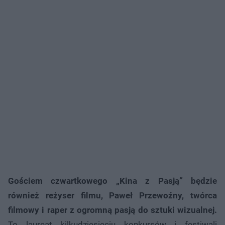
Gościem czwartkowego „Kina z Pasją” będzie
również reżyser filmu, Paweł Przewoźny, twórca
filmowy i raper z ogromną pasją do sztuki wizualnej.
To laureat kilkudziesięciu konkursów i festiwali