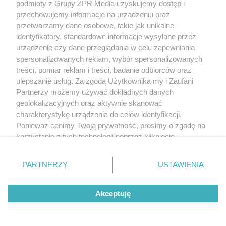
podmioty z Grupy ZPR Media uzyskujemy dostęp i
przechowujemy informacje na urządzeniu oraz
przetwarzamy dane osobowe, takie jak unikalne
identyfikatory, standardowe informacje wysyłane przez
urządzenie czy dane przeglądania w celu zapewniania
spersonalizowanych reklam, wybór spersonalizowanych
DOMOWE TRIKI
treści, pomiar reklam i treści, badanie odbiorców oraz
Dodaj jedną łyżeczkę do gotowania.
ulepszanie usług. Za zgodą Użytkownika my i Zaufani
Partnerzy możemy używać dokładnych danych
Skorupka z jajek zejdzie bez
geolokalizacyjnych oraz aktywnie skanować
problemu
charakterystykę urządzenia do celów identyfikacji.
Ponieważ cenimy Twoją prywatność, prosimy o zgodę na
korzystanie z tych technologii poprzez kliknięcie
ZOBACZ WIĘCEJ
„Akceptuję”. Zgoda jest dobrowolna i zawsze możesz ją
zmienić/wycofać klikając przycisk ustawień prywatności
PARTNERZY
USTAWIENIA
znajdujący się w lewym dolnym rogu strony
. Niektóre
rodzaje przetwarzania danych nie wymagają zgody
Akceptuję
użytkownika, ale masz prawo sprzeciwić się takiemu
przetwarzaniu. Preferencje będą miały zastosowanie tylko
na tej witrynie.