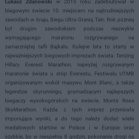
Łukasz Zdanowski
w 2015 roku zadebiutował w
biegowym świecie 10. miejscem na najtrudniejszych
zawodach w kraju, Biegu Ultra Granią Tatr. Rok później
był drugim zawodnikiem podczas niezwykle
wymagającego maratonu rozgrywanego na
zamarzniętej tafli Bajkału. Kolejne lata to starty w
najważniejszych biegowych imprezach świata: Tenzing
Hillary Everest Marathon, najwyżej rozgrywanym
maratonie świata u stóp Everestu, Festiwalu UTMB
organizowanym wokół masywu Mont Blanc, a także
legendzie skyrunningu, gromadzącym najlepszych
biegaczy wysokogórskich na świecie, Monte Rosa
SkyMarathon. Każda z tych imprez przyniosła
imponujące wyniki, a do tego należy dodać wiele
medalowych startów w Polsce i w Europie oraz
szybkie, bo w niespełna 8 godzin, pokonanie drogi na