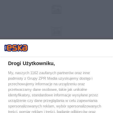
Drogi Użytkowniku,
My, naszych 1162 zaufanych partnerów oraz inne
Żaden utwór zamieszczony w serwisie nie może być powielany i
podmioty z Grupy ZPR Media uzyskujemy dostęp i
rozpowszechniany lub dalej rozpowszechniany w jakikolwiek sposób (w
tym także elektroniczny lub mechaniczny) na jakimkolwiek polu
przechowujemy informacje na urządzeniu oraz
eksploatacji w jakiejkolwiek formie, włącznie z umieszczaniem w Internecie
przetwarzamy dane osobowe, takie jak unikalne
bez pisemnej zgody właściciela praw. Jakiekolwiek użycie lub
wykorzystanie utworów w całości lub w części z naruszeniem prawa, tzn.
identyfikatory, standardowe informacje wysyłane przez
bez właściwej zgody, jest zabronione pod groźbą kary i może być ścigane
urządzenie czy dane przeglądania w celu zapewniania
prawnie.
spersonalizowanych reklam, wybór spersonalizowanych
treści, pomiar reklam i treści, badanie odbiorców oraz