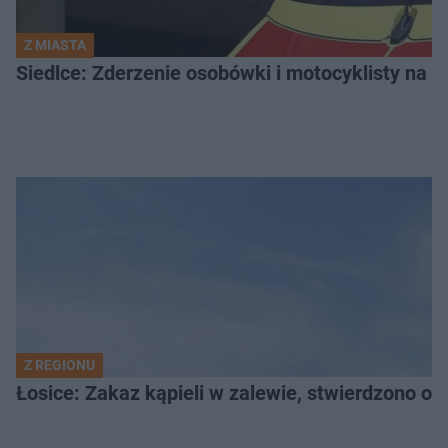
Z MIASTA
Siedlce: Zderzenie osobówki i motocyklisty na u
Z REGIONU
Łosice: Zakaz kąpieli w zalewie, stwierdzono ob