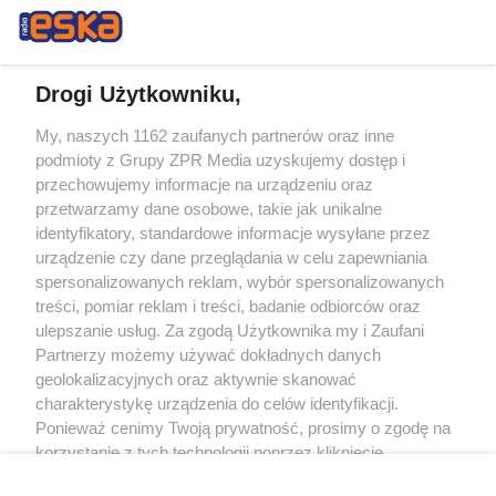
Drogi Użytkowniku,
My, naszych 1162 zaufanych partnerów oraz inne
Żaden utwór zamieszczony w serwisie nie może być powielany i
podmioty z Grupy ZPR Media uzyskujemy dostęp i
rozpowszechniany lub dalej rozpowszechniany w jakikolwiek sposób (w
tym także elektroniczny lub mechaniczny) na jakimkolwiek polu
przechowujemy informacje na urządzeniu oraz
eksploatacji w jakiejkolwiek formie, włącznie z umieszczaniem w Internecie
przetwarzamy dane osobowe, takie jak unikalne
bez pisemnej zgody właściciela praw. Jakiekolwiek użycie lub
wykorzystanie utworów w całości lub w części z naruszeniem prawa, tzn.
identyfikatory, standardowe informacje wysyłane przez
bez właściwej zgody, jest zabronione pod groźbą kary i może być ścigane
urządzenie czy dane przeglądania w celu zapewniania
prawnie.
spersonalizowanych reklam, wybór spersonalizowanych
treści, pomiar reklam i treści, badanie odbiorców oraz
ulepszanie usług. Za zgodą Użytkownika my i Zaufani
Partnerzy możemy używać dokładnych danych
geolokalizacyjnych oraz aktywnie skanować
charakterystykę urządzenia do celów identyfikacji.
Ponieważ cenimy Twoją prywatność, prosimy o zgodę na
O nas
korzystanie z tych technologii poprzez kliknięcie
Informacje prawne
„Akceptuję”. Zgoda jest dobrowolna i zawsze możesz ją