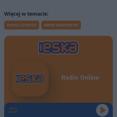
POKAZ LOTNICZY
MIŃSK MAZOWIECKI
Radio Online
TERAZ
GRAMY