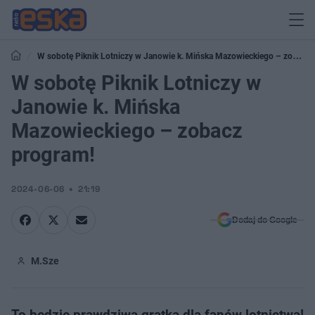
W sobotę Piknik Lotniczy w Janowie k. Mińska Mazowieckiego – zobacz
program!
W sobotę Piknik Lotniczy w
Janowie k. Mińska
Mazowieckiego – zobacz
program!
2024-06-06
21:19
Dodaj do Google
M.Sze
To będzie prawdziwa gratka dla fanów lotnictwa!