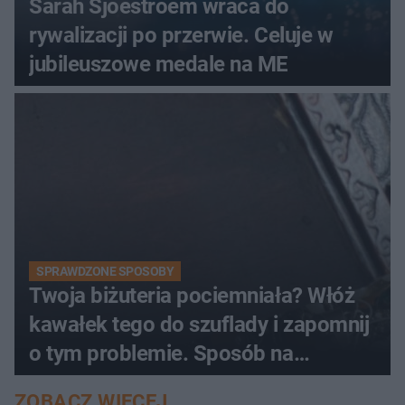
Sarah Sjoestroem wraca do
rywalizacji po przerwie. Celuje w
jubileuszowe medale na ME
SPRAWDZONE SPOSOBY
Twoja biżuteria pociemniała? Włóż
kawałek tego do szuflady i zapomnij
o tym problemie. Sposób na
pociemniałą biżuterię
ZOBACZ WIĘCEJ