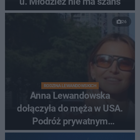
u. Młodzież nie ma szans
26
RODZINA LEWANDOWSKICH
Anna Lewandowska
dołączyła do męża w USA.
Podróż prywatnym
odrzutowcem to dopiero