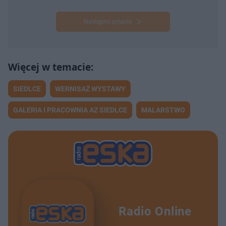
Następne pytanie
SIEDLCE
WERNISAŻ WYSTAWY
GALERIA I PRACOWNIA AZ SIEDLCE
MALARSTWO
Radio Online