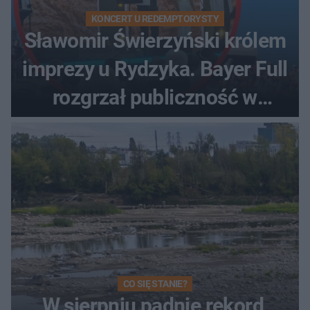
KONCERT U REDEMPTORYSTY
Sławomir Świerzyński królem
imprezy u Rydzyka. Bayer Full
rozgrzał publiczność w
Toruniu
CO SIĘ STANIE?
W sierpniu padnie rekord,