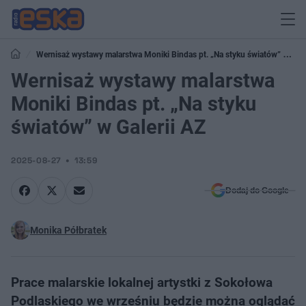
Wernisaż wystawy malarstwa Moniki Bindas pt. „Na styku światów” w
Galerii AZ
Wernisaż wystawy malarstwa
Moniki Bindas pt. „Na styku
światów” w Galerii AZ
2025-08-27
13:59
Dodaj do Google
Monika Półbratek
Prace malarskie lokalnej artystki z Sokołowa
Podlaskiego we wrześniu będzie można oglądać