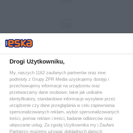
Drogi Użytkowniku,
My, naszych 1162 zaufanych partnerów oraz inne
Żaden utwór zamieszczony w serwisie nie może być powielany i
podmioty z Grupy ZPR Media uzyskujemy dostęp i
rozpowszechniany lub dalej rozpowszechniany w jakikolwiek sposób (w
tym także elektroniczny lub mechaniczny) na jakimkolwiek polu
przechowujemy informacje na urządzeniu oraz
eksploatacji w jakiejkolwiek formie, włącznie z umieszczaniem w Internecie
przetwarzamy dane osobowe, takie jak unikalne
bez pisemnej zgody właściciela praw. Jakiekolwiek użycie lub
wykorzystanie utworów w całości lub w części z naruszeniem prawa, tzn.
identyfikatory, standardowe informacje wysyłane przez
bez właściwej zgody, jest zabronione pod groźbą kary i może być ścigane
urządzenie czy dane przeglądania w celu zapewniania
prawnie.
spersonalizowanych reklam, wybór spersonalizowanych
treści, pomiar reklam i treści, badanie odbiorców oraz
ulepszanie usług. Za zgodą Użytkownika my i Zaufani
Partnerzy możemy używać dokładnych danych