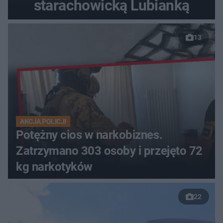
starachowicką Lubianką
13
AKCJA POLICJI
Potężny cios w narkobiznes.
Zatrzymano 303 osoby i przejęto 72
kg narkotyków
22