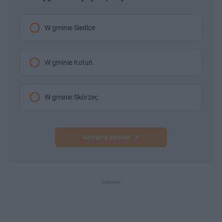
W gminie Siedlce
W gminie Kotuń
W gminie Skórzec
Następne pytanie