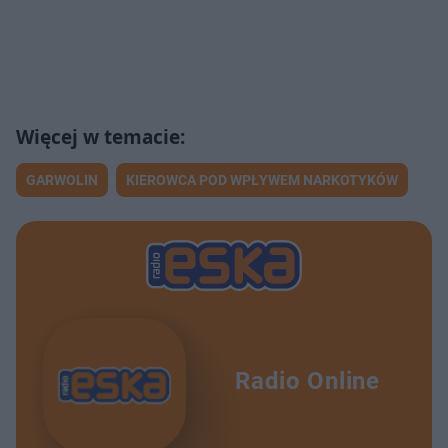
GARWOLIN
KIEROWCA POD WPŁYWEM NARKOTYKÓW
Radio Online