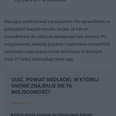
Pychner z KPP w Garwolinie.
Kierujący podróżował z pasażerem. Po sprawdzeniu w
policyjnych bazach wyszło na jaw, że był on
poszukiwany do odbycia zastępczej kary aresztu. Po
uregulowaniu zaległej grzywny i wykonaniu wszystkich
czynności mężczyzna został zwolniony. O dalszym
losie 37-latka zadecyduje teraz sąd.
QUIZ. POWIAT SIEDLECKI. W KTÓREJ
GMINIE ZNAJDUJE SIĘ TA
MIEJSCOWOŚĆ?
Pytanie 1 z 14
W której gminie znajduje się miejscowość Żebrak?