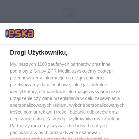
Drogi Użytkowniku,
My, naszych 1160 zaufanych partnerów oraz inne
Żaden utwór zamieszczony w serwisie nie może być powielany i
podmioty z Grupy ZPR Media uzyskujemy dostęp i
rozpowszechniany lub dalej rozpowszechniany w jakikolwiek sposób (w
tym także elektroniczny lub mechaniczny) na jakimkolwiek polu
przechowujemy informacje na urządzeniu oraz
eksploatacji w jakiejkolwiek formie, włącznie z umieszczaniem w Internecie
przetwarzamy dane osobowe, takie jak unikalne
bez pisemnej zgody właściciela praw. Jakiekolwiek użycie lub
wykorzystanie utworów w całości lub w części z naruszeniem prawa, tzn.
identyfikatory, standardowe informacje wysyłane przez
bez właściwej zgody, jest zabronione pod groźbą kary i może być ścigane
urządzenie czy dane przeglądania w celu zapewniania
prawnie.
spersonalizowanych reklam, wybór spersonalizowanych
treści, pomiar reklam i treści, badanie odbiorców oraz
ulepszanie usług. Za zgodą Użytkownika my i Zaufani
Partnerzy możemy używać dokładnych danych
geolokalizacyjnych oraz aktywnie skanować