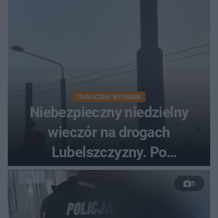
TRAGICZNY WYPADEK
Niebezpieczny niedzielny
wieczór na drogach
Lubelszczyzny. Po
nieudanym manewrze
5
wyprzedzania zginął
kierowca auta