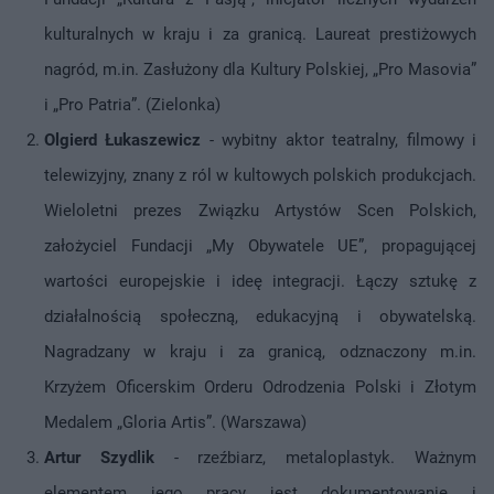
kulturalnych w kraju i za granicą. Laureat prestiżowych
nagród, m.in. Zasłużony dla Kultury Polskiej, „Pro Masovia”
i „Pro Patria”. (Zielonka)
Olgierd Łukaszewicz
- wybitny aktor teatralny, filmowy i
telewizyjny, znany z ról w kultowych polskich produkcjach.
Wieloletni prezes Związku Artystów Scen Polskich,
założyciel Fundacji „My Obywatele UE”, propagującej
wartości europejskie i ideę integracji. Łączy sztukę z
działalnością społeczną, edukacyjną i obywatelską.
Nagradzany w kraju i za granicą, odznaczony m.in.
Krzyżem Oficerskim Orderu Odrodzenia Polski i Złotym
Medalem „Gloria Artis”. (Warszawa)
Artur Szydlik
- rzeźbiarz, metaloplastyk. Ważnym
elementem jego pracy jest dokumentowanie i