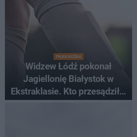
PIŁKA NOŻNA
Widzew Łódź pokonał
Jagiellonię Białystok w
Ekstraklasie. Kto przesądził o
losach meczu?