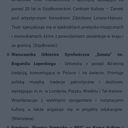
ponad 20 lat w Szydłowieckim Centrum Kultury – Zamek
pod artystycznym kierunkiem Zdzisławy Lorenc-Hanusz.
Teatr specjalizuje się w spektaklach poetycko-muzycznych
i monodramach, które z powodzeniem prezentuje w kraju i
za granicą. (Szydłowiec)
Warszawska Orkiestra Symfoniczna „Sonata” im.
Bogumiła Łepeckiego
- Orkiestra z ponad 40-letnią
tradycją, koncertująca w Polsce i na świecie. Promuje
polską muzykę, tradycje patriotyczne i duchowe,
występując m.in. w Londynie, Paryżu, Wiedniu i Tel-Awiwie.
Współpracuje z wybitnymi dyrygentami i instytucjami
kultury, a także angażuje się w projekty edukacyjne.
(Warszawa)
Fundacja „Piwnica Poetycka – ENS” na Rzecz Kultury i