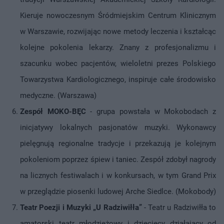
Kieruje nowoczesnym Śródmiejskim Centrum Klinicznym
w Warszawie, rozwijając nowe metody leczenia i kształcąc
kolejne pokolenia lekarzy. Znany z profesjonalizmu i
szacunku wobec pacjentów, wieloletni prezes Polskiego
Towarzystwa Kardiologicznego, inspiruje całe środowisko
medyczne. (Warszawa)
Zespół MOKO-BĘC
- grupa powstała w Mokobodach z
inicjatywy lokalnych pasjonatów muzyki. Wykonawcy
pielęgnują regionalne tradycje i przekazują je kolejnym
pokoleniom poprzez śpiew i taniec. Zespół zdobył nagrody
na licznych festiwalach i w konkursach, w tym Grand Prix
w przeglądzie piosenki ludowej Arche Siedlce. (Mokobody)
Teatr Poezji i Muzyki „U Radziwiłła”
- Teatr u Radziwiłła to
amatorski teatr młodzieżowy i dziecięcy działający od