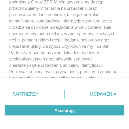
podmioty z Grupy ZPR Media uzyskujemy dostęp i
przechowujemy informacje na urządzeniu oraz
przetwarzamy dane osobowe, takie jak unikalne
identyfikatory, standardowe informacje wysyłane przez
urządzenie czy dane przeglądania w celu zapewniania
spersonalizowanych reklam, wybór spersonalizowanych
treści, pomiar reklam i treści, badanie odbiorców oraz
ulepszanie usług. Za zgodą Użytkownika my i Zaufani
Partnerzy możemy używać dokładnych danych
geolokalizacyjnych oraz aktywnie skanować
PIŁKA NOŻNA
charakterystykę urządzenia do celów identyfikacji.
Jagiellonia Białystok przegrywa z
Ponieważ cenimy Twoją prywatność, prosimy o zgodę na
Widzewem Łódź. Szybkie ciosy w
korzystanie z tych technologii poprzez kliknięcie
„Akceptuję”. Zgoda jest dobrowolna i zawsze możesz ją
drugiej połowie meczu
zmienić/wycofać klikając przycisk ustawień prywatności
PARTNERZY
USTAWIENIA
znajdujący się w lewym dolnym rogu strony
. Niektóre
ZOBACZ WIĘCEJ
rodzaje przetwarzania danych nie wymagają zgody
Akceptuję
użytkownika, ale masz prawo sprzeciwić się takiemu
przetwarzaniu. Preferencje będą miały zastosowanie tylko
na tej witrynie.