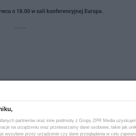
ca o 18.00 w sali konferencyjnej Europa.
niku,
fanych partnerów oraz inne podmioty z Grupy ZPR Media uzyskujem
cje na urządzeniu oraz przetwarzamy dane osobowe, takie jak unika
je wysyłane przez urządzenie czy dane przeglądania w celu zapewn