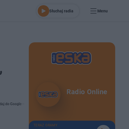
Słuchaj radia
Menu
,
Radio Online
daj do Google
TERAZ GRAMY