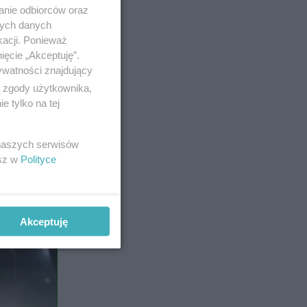
anie odbiorców oraz
nych danych
kacji. Ponieważ
ięcie „Akceptuję”.
ywatności znajdujący
ą zgody użytkownika,
 tylko na tej
 naszych serwisów
esz w
Polityce
Akceptuję