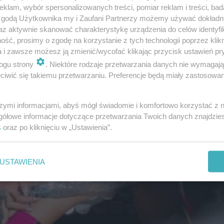
klam, wybór spersonalizowanych treści, pomiar reklam i treści, bad
 zgodą Użytkownika my i Zaufani Partnerzy możemy używać dokład
az aktywnie skanować charakterystykę urządzenia do celów identyfi
ść, prosimy o zgodę na korzystanie z tych technologii poprzez klikn
a i zawsze możesz ją zmienić/wycofać klikając przycisk ustawień pr
ogu strony
. Niektóre rodzaje przetwarzania danych nie wymagaj
iwić się takiemu przetwarzaniu. Preferencje będą miały zastosowanie
szymi informacjami, abyś mógł świadomie i komfortowo korzystać z
gółowe informacje dotyczące przetwarzania Twoich danych znajdzi
s
oraz po kliknięciu w „Ustawienia”.
USTAWIENIA