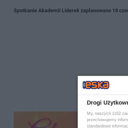
Spotkanie Akademii Liderek zaplanowano 18 czerw
Drogi Użytkow
My, naszych 1162 zau
przechowujemy informa
standardowe informac