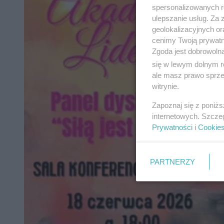
spersonalizowanych re
ulepszanie usług. Za
geolokalizacyjnych or
cenimy Twoją prywatno
Zgoda jest dobrowoln
się w lewym dolnym r
ale masz prawo sprzec
witrynie.
Zapoznaj się z poniż
internetowych. Szcze
Prywatności
i
Cookie
PARTNERZY