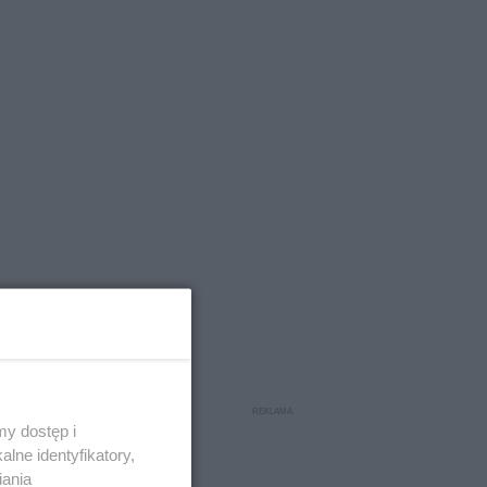
y dostęp i
lne identyfikatory,
iania