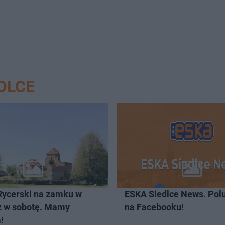
DLCE
 Rycerski na zamku w
ESKA Siedlce News. Pol
uż w sobotę. Mamy
na Facebooku!
!