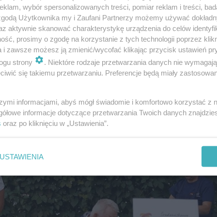
klam, wybór spersonalizowanych treści, pomiar reklam i treści, bad
sztat Terapii zajęciowej w Skórcu, drugie Warsztat Terap
 zgodą Użytkownika my i Zaufani Partnerzy możemy używać dokład
 zajęciowej w Kisielanach.
az aktywnie skanować charakterystykę urządzenia do celów identyfi
ść, prosimy o zgodę na korzystanie z tych technologii poprzez klikn
a i zawsze możesz ją zmienić/wycofać klikając przycisk ustawień pr
ogu strony
. Niektóre rodzaje przetwarzania danych nie wymagaj
iwić się takiemu przetwarzaniu. Preferencje będą miały zastosowanie
szymi informacjami, abyś mógł świadomie i komfortowo korzystać z
gółowe informacje dotyczące przetwarzania Twoich danych znajdzi
s
oraz po kliknięciu w „Ustawienia”.
USTAWIENIA