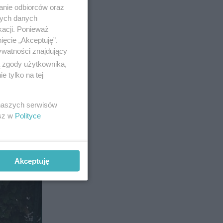
anie odbiorców oraz
ii
nych danych
kacji. Ponieważ
ięcie „Akceptuję”.
ywatności znajdujący
ą zgody użytkownika,
85
 tylko na tej
 naszych serwisów
esz w
Polityce
Akceptuję