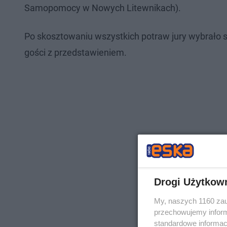
Samopomocy w Nowych Litewnikach).
Po skosztowaniu wszystkich potraw jury wybrało 
gości z przedstawieniem.
Drogi Użytkow
My, naszych 1160 zau
przechowujemy informa
standardowe informac