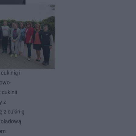
trawę
owano:
ej Caritas
cukinią i
dowo-
cukinii
y z
 z cukinią
ekoladową
Dom