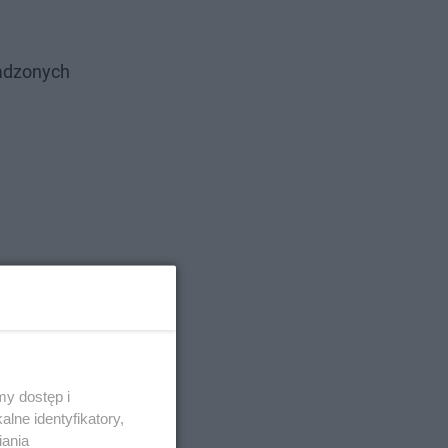
madzonych
y dostęp i
lne identyfikatory,
iania