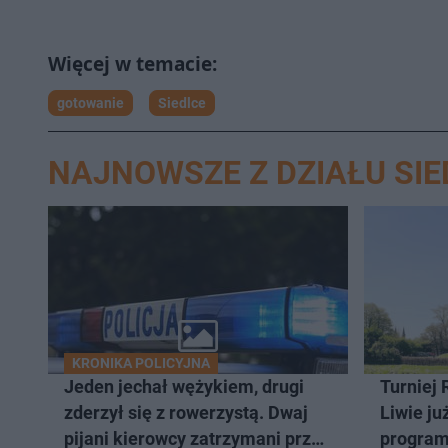
gotowanie
Siedlce
NAJNOWSZE Z DZIAŁU SIE
KRONIKA POLICYJNA
Jeden jechał wężykiem, drugi
Turniej
zderzył się z rowerzystą. Dwaj
Liwie j
pijani kierowcy zatrzymani przez
program