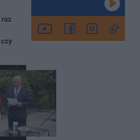
 raz
 czy