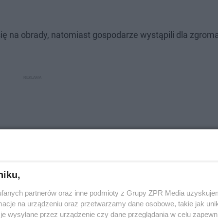
się na obrady, natomiast gospodarze wystąpili dla zgro
niku,
fanych partnerów oraz inne podmioty z Grupy ZPR Media uzyskujem
cje na urządzeniu oraz przetwarzamy dane osobowe, takie jak unika
je wysyłane przez urządzenie czy dane przeglądania w celu zapewn