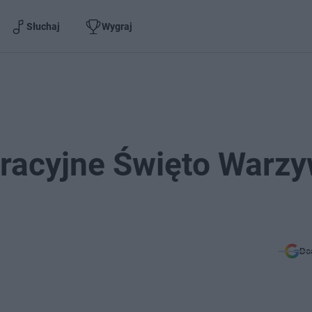
Słuchaj
Wygraj
egracyjne Święto Warz
Do