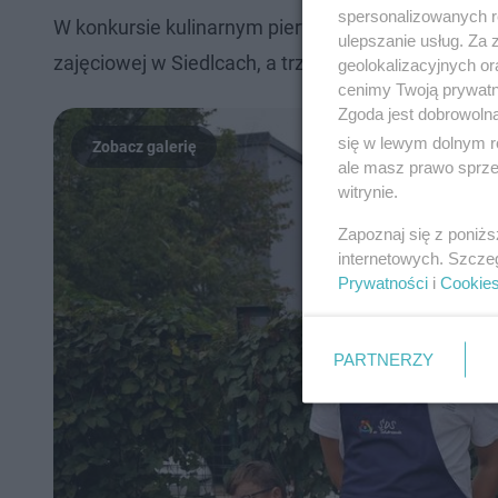
spersonalizowanych re
W konkursie kulinarnym pierwsze miejsce zajął War
ulepszanie usług. Za
zajęciowej w Siedlcach, a trzecie Warsztat Terapii
geolokalizacyjnych or
cenimy Twoją prywatno
Zgoda jest dobrowoln
się w lewym dolnym r
ale masz prawo sprzec
witrynie.
Zapoznaj się z poniż
internetowych. Szcze
Prywatności
i
Cookie
PARTNERZY