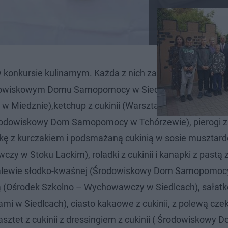
w konkursie kulinarnym. Każda z nich zaprezentowała po
rodowiskowym Domu Samopomocy w Siedlcach zaprezent
Miedznie),ketchup z cukinii (Warsztat Terapii Zajęciow
i (Środowiskowy Dom Samopomocy w Tchórzewie), pierogi z 
łatkę z kurczakiem i podsmażaną cukinią w sosie musztar
w Stoku Lackim), roladki z cukinii i kanapki z pastą z 
zalewie słodko-kwaśnej (Środowiskowy Dom Samopomoc
ą (Ośrodek Szkolno – Wychowawczy w Siedlcach), sałatkę
 w Siedlcach), ciasto kakaowe z cukinii, z polewą cz
asztet z cukinii z dressingiem z cukinii ( Środowiskowy 