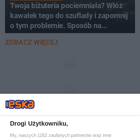
Twoja biżuteria pociemniała? Włóż
kawałek tego do szuflady i zapomnij
o tym problemie. Sposób na
pociemniałą biżuterię
ZOBACZ WIĘCEJ
Drogi Użytkowniku,
My, naszych 1162 zaufanych partnerów oraz inne