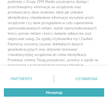
podmioty z Grupy ZPR Media uzyskujemy dostęp i
przechowujemy informacje na urządzeniu oraz
przetwarzamy dane osobowe, takie jak unikalne
identyfikatory, standardowe informacje wysyłane przez
urządzenie czy dane przeglądania w celu zapewniania
spersonalizowanych reklam, wybór spersonalizowanych
treści, pomiar reklam i treści, badanie odbiorców oraz
ulepszanie usług. Za zgodą Użytkownika my i Zaufani
Partnerzy możemy używać dokładnych danych
geolokalizacyjnych oraz aktywnie skanować
charakterystykę urządzenia do celów identyfikacji.
Ponieważ cenimy Twoją prywatność, prosimy o zgodę na
Żaden utwór zamieszczony w serwisie nie może być powielany i
korzystanie z tych technologii poprzez kliknięcie
rozpowszechniany lub dalej rozpowszechniany w jakikolwiek sposób (w
„Akceptuję”. Zgoda jest dobrowolna i zawsze możesz ją
tym także elektroniczny lub mechaniczny) na jakimkolwiek polu
zmienić/wycofać klikając przycisk ustawień prywatności
eksploatacji w jakiejkolwiek formie, włącznie z umieszczaniem w Internecie
PARTNERZY
USTAWIENIA
bez pisemnej zgody właściciela praw. Jakiekolwiek użycie lub
znajdujący się w lewym dolnym rogu strony
. Niektóre
wykorzystanie utworów w całości lub w części z naruszeniem prawa, tzn.
rodzaje przetwarzania danych nie wymagają zgody
bez właściwej zgody, jest zabronione pod groźbą kary i może być ścigane
prawnie.
Akceptuję
użytkownika, ale masz prawo sprzeciwić się takiemu
przetwarzaniu. Preferencje będą miały zastosowanie tylko
na tej witrynie.