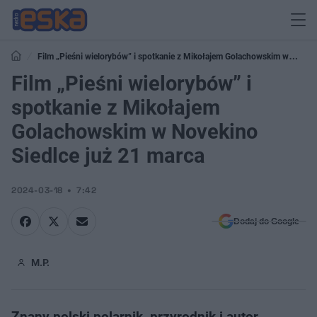
Film „Pieśni wielorybów” i spotkanie z Mikołajem Golachowskim w
Novekino Siedlce już 21 marca
Film „Pieśni wielorybów” i
spotkanie z Mikołajem
Golachowskim w Novekino
Siedlce już 21 marca
2024-03-18
7:42
Dodaj do Google
M.P.
Znany polski polarnik, przyrodnik i autor