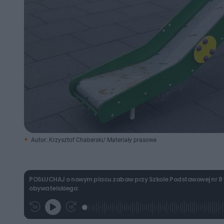
Autor: Krzysztof Chaberski/ Materiały prasowe
POSŁUCHAJ o nowym placu zabaw przy Szkole Podstawowej nr 8 w 
obywatelskiego:
L
P
P
G
o
r
r
r
a
z
z