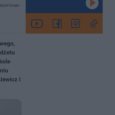
daj do Google
owego,
udżetu
kole
niu
iewicz i