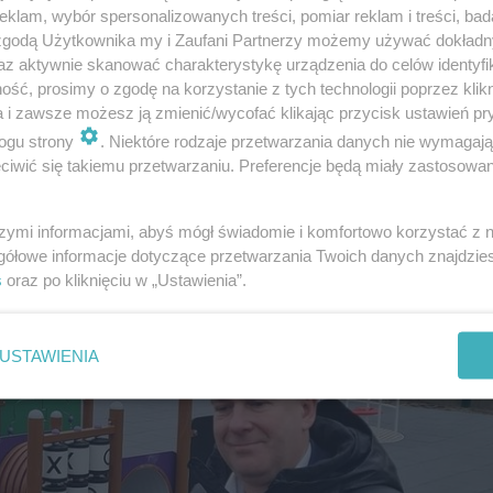
klam, wybór spersonalizowanych treści, pomiar reklam i treści, bad
zachęca.
 zgodą Użytkownika my i Zaufani Partnerzy możemy używać dokład
az aktywnie skanować charakterystykę urządzenia do celów identyfi
ść, prosimy o zgodę na korzystanie z tych technologii poprzez klikn
a i zawsze możesz ją zmienić/wycofać klikając przycisk ustawień pr
ogu strony
. Niektóre rodzaje przetwarzania danych nie wymagaj
iwić się takiemu przetwarzaniu. Preferencje będą miały zastosowanie
szymi informacjami, abyś mógł świadomie i komfortowo korzystać z
gółowe informacje dotyczące przetwarzania Twoich danych znajdzi
s
oraz po kliknięciu w „Ustawienia”.
USTAWIENIA