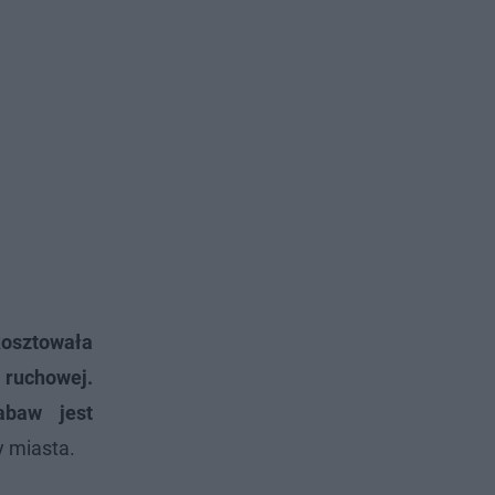
kosztowała
 ruchowej.
abaw jest
y miasta.