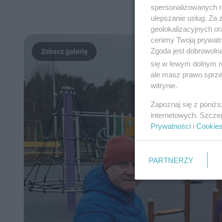
spersonalizowanych re
kontaktu z nami
– 
ulepszanie usług. Za
geolokalizacyjnych or
cenimy Twoją prywatno
Zgoda jest dobrowoln
się w lewym dolnym r
ale masz prawo sprzec
witrynie.
Zapoznaj się z poniż
internetowych. Szcze
Prywatności
i
Cookie
PARTNERZY