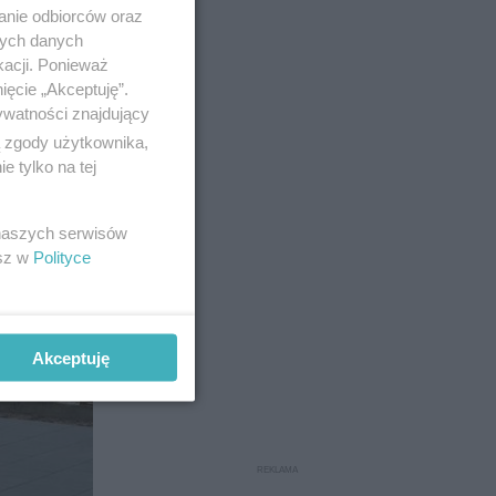
anie odbiorców oraz
nych danych
kacji. Ponieważ
ięcie „Akceptuję”.
10
ywatności znajdujący
ą zgody użytkownika,
 tylko na tej
 naszych serwisów
esz w
Polityce
Akceptuję