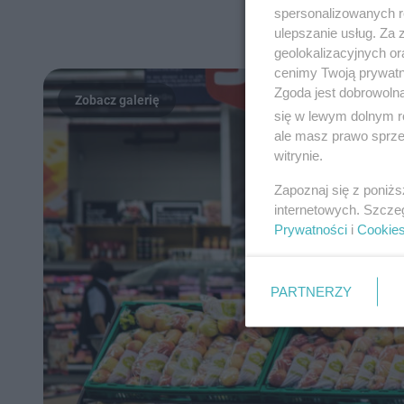
spersonalizowanych re
ulepszanie usług. Za
geolokalizacyjnych or
cenimy Twoją prywatno
Zgoda jest dobrowoln
się w lewym dolnym r
ale masz prawo sprzec
witrynie.
Zapoznaj się z poniż
internetowych. Szcze
Prywatności
i
Cookie
PARTNERZY