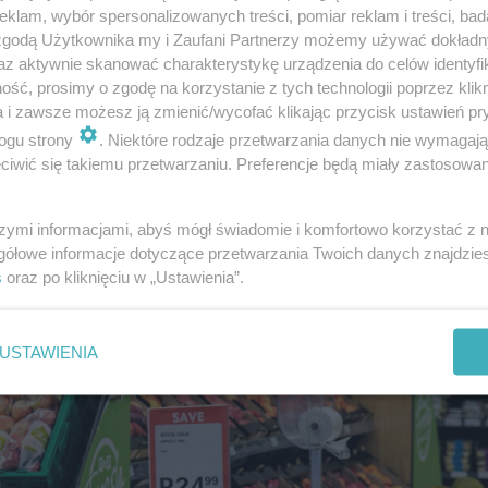
klam, wybór spersonalizowanych treści, pomiar reklam i treści, bad
 zgodą Użytkownika my i Zaufani Partnerzy możemy używać dokład
az aktywnie skanować charakterystykę urządzenia do celów identyfi
ść, prosimy o zgodę na korzystanie z tych technologii poprzez klikn
a i zawsze możesz ją zmienić/wycofać klikając przycisk ustawień pr
ogu strony
. Niektóre rodzaje przetwarzania danych nie wymagaj
iwić się takiemu przetwarzaniu. Preferencje będą miały zastosowanie
szymi informacjami, abyś mógł świadomie i komfortowo korzystać z
gółowe informacje dotyczące przetwarzania Twoich danych znajdzi
s
oraz po kliknięciu w „Ustawienia”.
USTAWIENIA