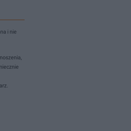
a i nie
 noszenia,
niecznie
arz.