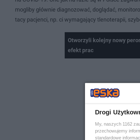
mogliby głównie diagnozować, doglądać, monitorow
tacy pacjenci, np. ci wymagający tlenoterapii, szybci
Otworzyli kolejny nowy per
efekt prac
Drogi Użytkow
My, naszych 1162 zau
przechowujemy informa
standardowe informac