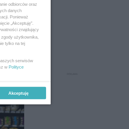
anie odbiorców oraz
nych danych
kacji. Ponieważ
ięcie „Akceptuję”.
ywatności znajdujący
6
ą zgody użytkownika,
 tylko na tej
 naszych serwisów
esz w
Polityce
Akceptuję