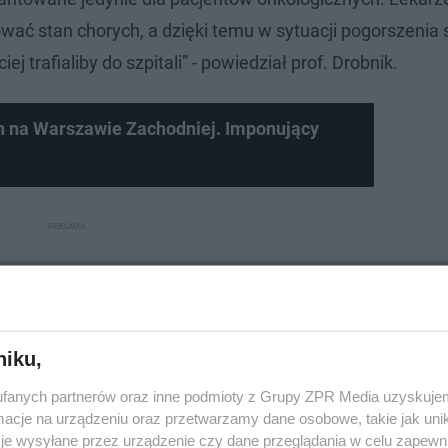
ać stan chorych, a dzięki temu w sytuacji pogorszenia 
ej trafialiby do szpitali” - powiedział prof. Drobnik.
on na Warszawie Zachodniej. Imponujący
niku,
fanych partnerów oraz inne podmioty z Grupy ZPR Media uzyskujem
cje na urządzeniu oraz przetwarzamy dane osobowe, takie jak unika
je wysyłane przez urządzenie czy dane przeglądania w celu zapewn