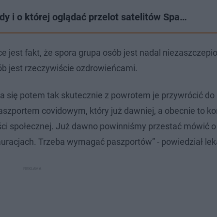
i o której oglądać przelot satelitów Spa…
est fakt, że spora grupa osób jest nadal niezaszczepion
ób jest rzeczywiście ozdrowieńcami.
da się potem tak skutecznie z powrotem je przywrócić do
aszportem covidowym, który już dawniej, a obecnie to ko
i społecznej. Już dawno powinniśmy przestać mówić o
tauracjach. Trzeba wymagać paszportów” - powiedział lek