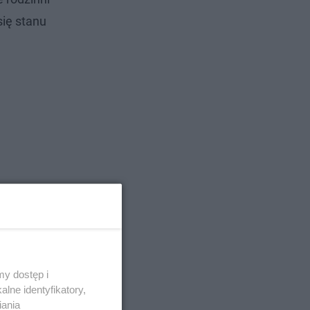
się stanu
y dostęp i
lne identyfikatory,
iania