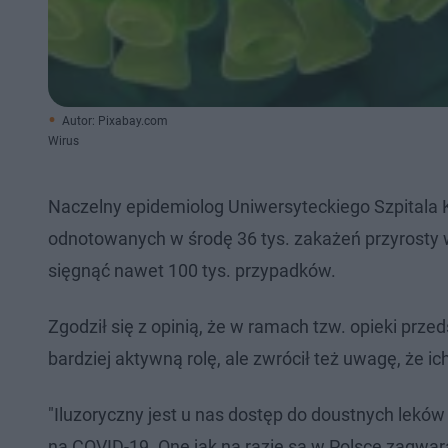
Autor: Pixabay.com
Wirus
Naczelny epidemiolog Uniwersyteckiego Szpitala K
odnotowanych w środę 36 tys. zakażeń przyrosty w 
sięgnąć nawet 100 tys. przypadków.
Zgodził się z opinią, że w ramach tzw. opieki prz
bardziej aktywną rolę, ale zwrócił też uwagę, że i
"Iluzoryczny jest u nas dostęp do doustnych lekó
na COVID-19. One jak na razie są w Polsce zagwar