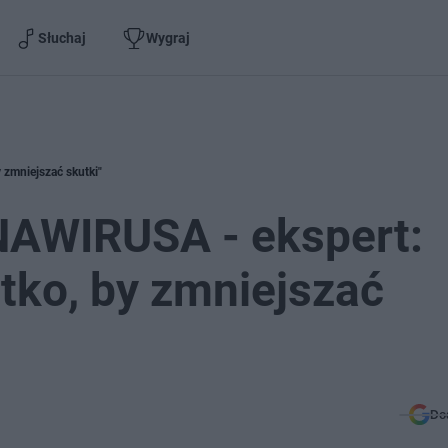
Słuchaj
Wygraj
zmniejszać skutki"
AWIRUSA - ekspert:
stko, by zmniejszać
Do