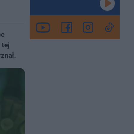
ce
 tej
yznał.