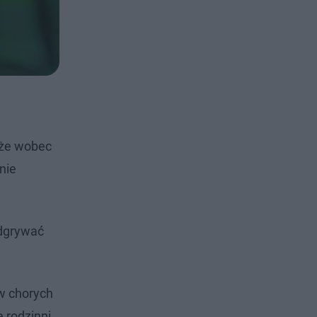
 że wobec
nie
odgrywać
ów chorych
 rodzinni