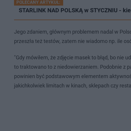
POLECANY ARTYKUŁ:
STARLINK NAD POLSKĄ w STYCZNIU - kiedy 
Jego zdaniem, głównym problemem nadal w Polsce j
przeszła też testów, zatem nie wiadomo np. ile os
"Gdy mówiłem, że zdjęcie masek to błąd, bo nie u
to traktowano to z niedowierzaniem. Podobnie z p
powinien być podstawowym elementem aktywnośc
jakichkolwiek limitach w kinach, sklepach czy res