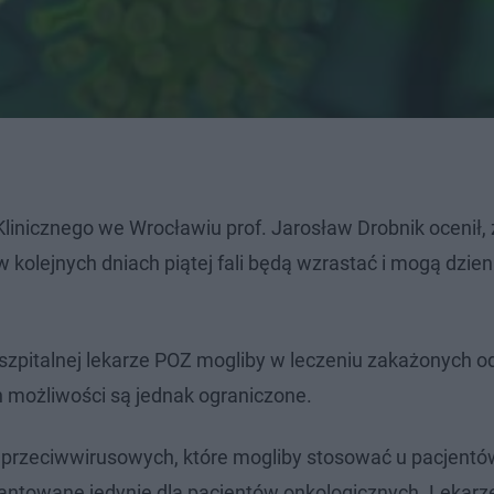
linicznego we Wrocławiu prof. Jarosław Drobnik ocenił,
kolejnych dniach piątej fali będą wzrastać i mogą dzien
edszpitalnej lekarze POZ mogliby w leczeniu zakażonych 
ch możliwości są jednak ograniczone.
w przeciwwirusowych, które mogliby stosować u pacjent
antowane jedynie dla pacjentów onkologicznych. Lekarze