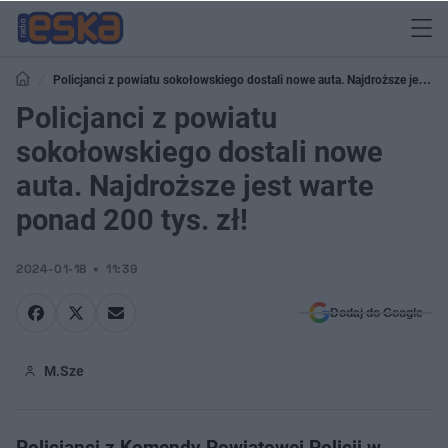
Policjanci z powiatu sokołowskiego dostali nowe auta. Najdroższe jest
warte ponad 200 tys. zł!
Policjanci z powiatu
sokołowskiego dostali nowe
auta. Najdroższe jest warte
ponad 200 tys. zł!
2024-01-18
11:39
Dodaj do Google
M.Sze
Policjanci z Komendy Powiatowej Policji w