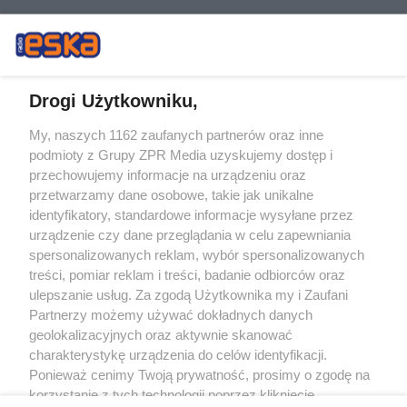
Drogi Użytkowniku,
My, naszych 1162 zaufanych partnerów oraz inne
Żaden utwór zamieszczony w serwisie nie może być powielany i
podmioty z Grupy ZPR Media uzyskujemy dostęp i
rozpowszechniany lub dalej rozpowszechniany w jakikolwiek sposób (w
tym także elektroniczny lub mechaniczny) na jakimkolwiek polu
przechowujemy informacje na urządzeniu oraz
eksploatacji w jakiejkolwiek formie, włącznie z umieszczaniem w Internecie
przetwarzamy dane osobowe, takie jak unikalne
bez pisemnej zgody właściciela praw. Jakiekolwiek użycie lub
identyfikatory, standardowe informacje wysyłane przez
wykorzystanie utworów w całości lub w części z naruszeniem prawa, tzn.
bez właściwej zgody, jest zabronione pod groźbą kary i może być ścigane
urządzenie czy dane przeglądania w celu zapewniania
prawnie.
spersonalizowanych reklam, wybór spersonalizowanych
treści, pomiar reklam i treści, badanie odbiorców oraz
ulepszanie usług. Za zgodą Użytkownika my i Zaufani
Partnerzy możemy używać dokładnych danych
geolokalizacyjnych oraz aktywnie skanować
charakterystykę urządzenia do celów identyfikacji.
Ponieważ cenimy Twoją prywatność, prosimy o zgodę na
O nas
korzystanie z tych technologii poprzez kliknięcie