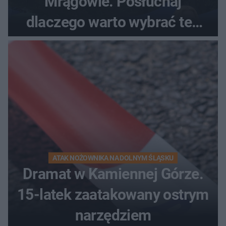
Mrągowie. Posłuchaj
dlaczego warto wybrać ten
kierunek na urlop!
ATAK NOŻOWNIKA NA DOLNYM ŚLĄSKU
Dramat w Kamiennej Górze.
15-latek zaatakowany ostrym
narzędziem