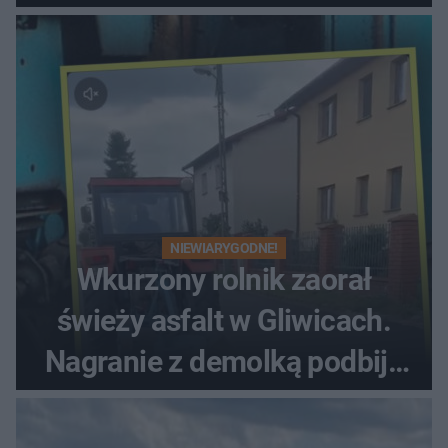
NIEWIARYGODNE!
Wkurzony rolnik zaorał
świeży asfalt w Gliwicach.
Nagranie z demolką podbija
sieć