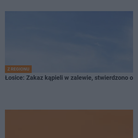
Z REGIONU
Łosice: Zakaz kąpieli w zalewie, stwierdzono ob