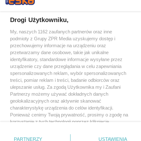
Drogi Użytkowniku,
My, naszych 1162 zaufanych partnerów oraz inne
Żaden utwór zamieszczony w serwisie nie może być powielany i
podmioty z Grupy ZPR Media uzyskujemy dostęp i
rozpowszechniany lub dalej rozpowszechniany w jakikolwiek sposób (w
tym także elektroniczny lub mechaniczny) na jakimkolwiek polu
przechowujemy informacje na urządzeniu oraz
eksploatacji w jakiejkolwiek formie, włącznie z umieszczaniem w Internecie
przetwarzamy dane osobowe, takie jak unikalne
bez pisemnej zgody właściciela praw. Jakiekolwiek użycie lub
wykorzystanie utworów w całości lub w części z naruszeniem prawa, tzn.
identyfikatory, standardowe informacje wysyłane przez
bez właściwej zgody, jest zabronione pod groźbą kary i może być ścigane
urządzenie czy dane przeglądania w celu zapewniania
prawnie.
spersonalizowanych reklam, wybór spersonalizowanych
treści, pomiar reklam i treści, badanie odbiorców oraz
ulepszanie usług. Za zgodą Użytkownika my i Zaufani
Partnerzy możemy używać dokładnych danych
geolokalizacyjnych oraz aktywnie skanować
charakterystykę urządzenia do celów identyfikacji.
O nas
Ponieważ cenimy Twoją prywatność, prosimy o zgodę na
korzystanie z tych technologii poprzez kliknięcie
Informacje prawne
„Akceptuję”. Zgoda jest dobrowolna i zawsze możesz ją
zmienić/wycofać klikając przycisk ustawień prywatności
Nasze serwisy
PARTNERZY
USTAWIENIA