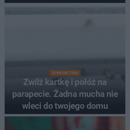
problemie. Sposób na
pociemniałą biżuterię
DOMOWE TRIKI
Zwilż kartkę i połóż na
parapecie. Żadna mucha nie
wleci do twojego domu