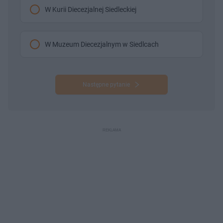
W Kurii Diecezjalnej Siedleckiej
W Muzeum Diecezjalnym w Siedlcach
Następne pytanie