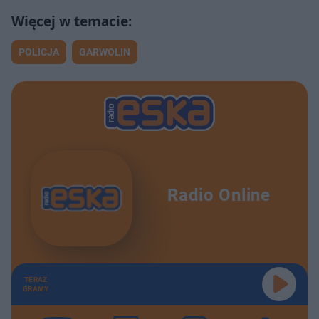
POLICJA
GARWOLIN
Radio Online
TERAZ
GRAMY