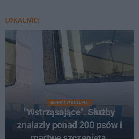
LOKALNIE:
DRAMAT W KIELCACH
"Wstrząsające". Służby
znalazły ponad 200 psów i
martwe szczenięta.