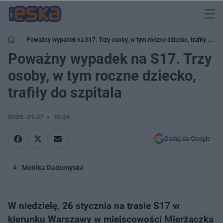
Poważny wypadek na S17. Trzy osoby, w tym roczne dziecko, trafiły do
szpitala
Poważny wypadek na S17. Trzy
osoby, w tym roczne dziecko,
trafiły do szpitala
2025-01-27
16:34
Dodaj do Google
Monika Radomyska
W niedzielę, 26 stycznia na trasie S17 w
kierunku Warszawy w miejscowości Mierżączka