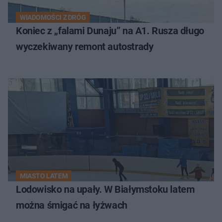
WIADOMOŚCI Z DRÓG
Koniec z „falami Dunaju” na A1. Rusza długo
wyczekiwany remont autostrady
MIASTO LATEM
Lodowisko na upały. W Białymstoku latem
można śmigać na łyżwach