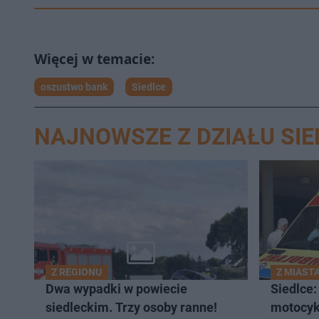
oszustwo bank
Siedlce
NAJNOWSZE Z DZIAŁU SIE
Z REGIONU
Z MIAST
Dwa wypadki w powiecie
Siedlce:
siedleckim. Trzy osoby ranne!
motocykl