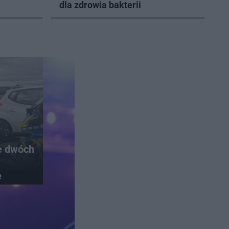
dla zdrowia bakterii
e dwóch
e