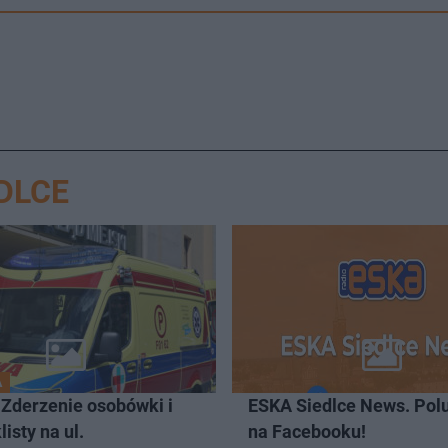
DLCE
A
 Zderzenie osobówki i
ESKA Siedlce News. Pol
isty na ul.
na Facebooku!