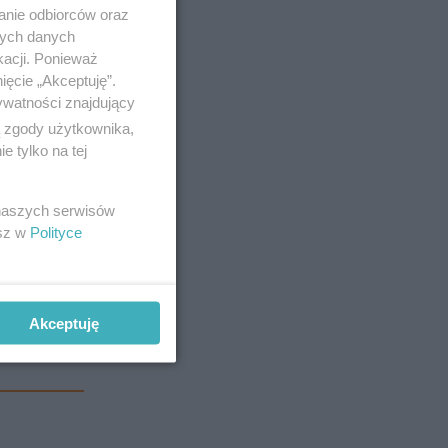
anków,
anie odbiorców oraz
nych danych
kacji. Ponieważ
ięcie „Akceptuję”.
ywatności znajdujący
ą zgody użytkownika,
 tylko na tej
 naszych serwisów
esz w
Polityce
Akceptuję