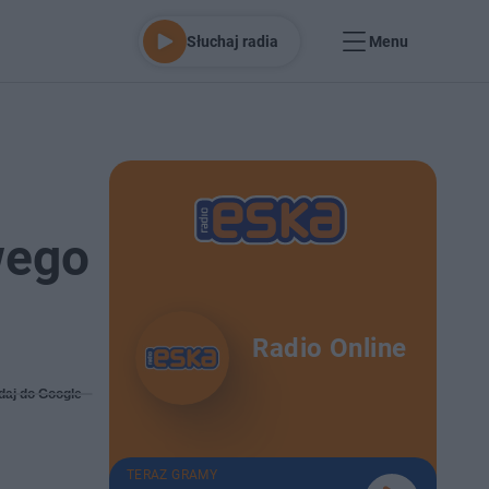
Słuchaj radia
Menu
wego
Radio Online
daj do Google
TERAZ GRAMY