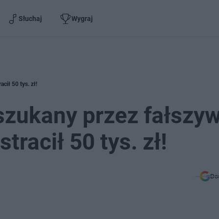
Słuchaj
Wygraj
cił 50 tys. zł!
oszukany przez fałszy
tracił 50 tys. zł!
Do