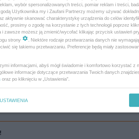
obom, które do nas dzwonią podając się za pracowników b
klam, wybór spersonalizowanych treści, pomiar reklam i treści, bad
e pieniędzy!
 zgodą Użytkownika my i Zaufani Partnerzy możemy używać dokład
az aktywnie skanować charakterystykę urządzenia do celów identyfi
ść, prosimy o zgodę na korzystanie z tych technologii poprzez klikn
a i zawsze możesz ją zmienić/wycofać klikając przycisk ustawień pr
ogu strony
. Niektóre rodzaje przetwarzania danych nie wymagaj
iwić się takiemu przetwarzaniu. Preferencje będą miały zastosowanie
szymi informacjami, abyś mógł świadomie i komfortowo korzystać z
gółowe informacje dotyczące przetwarzania Twoich danych znajdzi
s
oraz po kliknięciu w „Ustawienia”.
USTAWIENIA
!