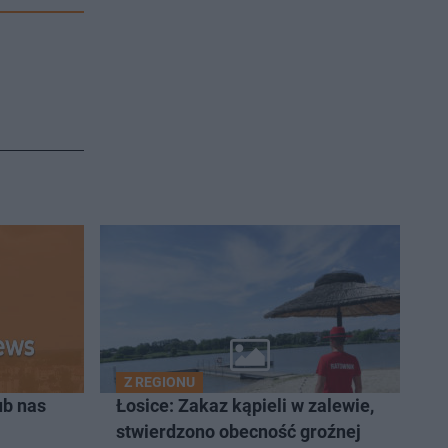
Z REGIONU
ub nas
Łosice: Zakaz kąpieli w zalewie,
stwierdzono obecność groźnej