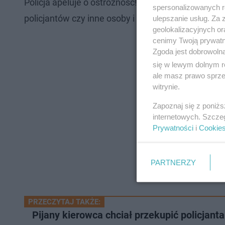
Policja apeluje o ostrożność! Nie należy ufać os
spersonalizowanych re
policjantów czy inne osoby i proszą nas o przelani
ulepszanie usług. Za
geolokalizacyjnych or
cenimy Twoją prywatno
Zgoda jest dobrowoln
się w lewym dolnym r
ale masz prawo sprzec
witrynie.
Zapoznaj się z poniż
internetowych. Szcze
Prywatności
i
Cookie
PARTNERZY
PRZECZYTAJ TAKŻE:
Pijany kierowca chciał przekupić policjanta