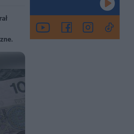
rał
czne.