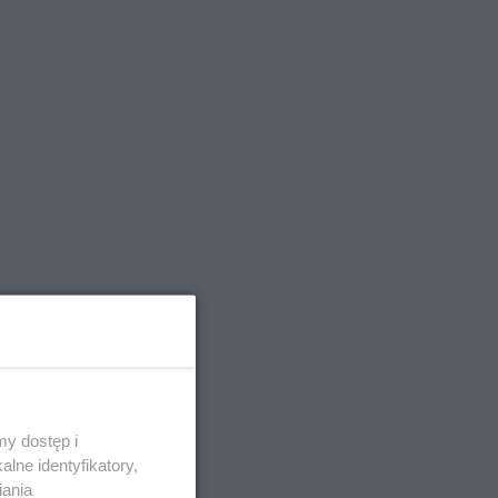
y dostęp i
lne identyfikatory,
iania