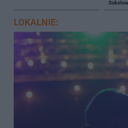
Sokołow
ranna!
LOKALNIE: