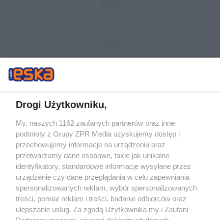
Drogi Użytkowniku,
My, naszych 1162 zaufanych partnerów oraz inne
Żaden utwór zamieszczony w serwisie nie może być powielany i
podmioty z Grupy ZPR Media uzyskujemy dostęp i
rozpowszechniany lub dalej rozpowszechniany w jakikolwiek sposób (w
tym także elektroniczny lub mechaniczny) na jakimkolwiek polu
przechowujemy informacje na urządzeniu oraz
eksploatacji w jakiejkolwiek formie, włącznie z umieszczaniem w Internecie
przetwarzamy dane osobowe, takie jak unikalne
bez pisemnej zgody właściciela praw. Jakiekolwiek użycie lub
identyfikatory, standardowe informacje wysyłane przez
wykorzystanie utworów w całości lub w części z naruszeniem prawa, tzn.
bez właściwej zgody, jest zabronione pod groźbą kary i może być ścigane
urządzenie czy dane przeglądania w celu zapewniania
prawnie.
spersonalizowanych reklam, wybór spersonalizowanych
treści, pomiar reklam i treści, badanie odbiorców oraz
ulepszanie usług. Za zgodą Użytkownika my i Zaufani
Partnerzy możemy używać dokładnych danych