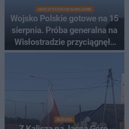
UROCZYSTOŚCI W WARSZAWIE
Wojsko Polskie gotowe na 15
sierpnia. Próba generalna na
Wisłostradzie przyciągnęła
tłumy
KOŚCIÓŁ
Z Kalisza na Jasną Górę.