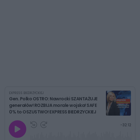
EXPRESS BIEDRZYCKIEJ
Gen. Polko OSTRO: Nawrocki SZANTAŻUJE
generałów! ROZBIJA morale wojska! SAFE
0% to OSZUSTWO! EXPRESS BIEDRZYCKIEJ
G
P
P
P
-
32:12
r
r
r
o
a
z
z
j
z
e
e