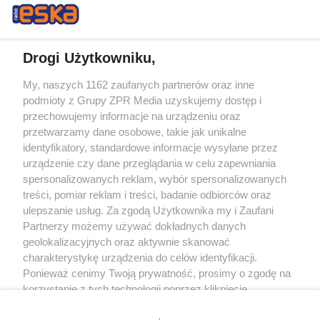
Drogi Użytkowniku,
My, naszych 1162 zaufanych partnerów oraz inne
Żaden utwór zamieszczony w serwisie nie może być powielany i
podmioty z Grupy ZPR Media uzyskujemy dostęp i
rozpowszechniany lub dalej rozpowszechniany w jakikolwiek sposób (w
tym także elektroniczny lub mechaniczny) na jakimkolwiek polu
przechowujemy informacje na urządzeniu oraz
eksploatacji w jakiejkolwiek formie, włącznie z umieszczaniem w Internecie
przetwarzamy dane osobowe, takie jak unikalne
bez pisemnej zgody właściciela praw. Jakiekolwiek użycie lub
wykorzystanie utworów w całości lub w części z naruszeniem prawa, tzn.
identyfikatory, standardowe informacje wysyłane przez
bez właściwej zgody, jest zabronione pod groźbą kary i może być ścigane
urządzenie czy dane przeglądania w celu zapewniania
prawnie.
spersonalizowanych reklam, wybór spersonalizowanych
treści, pomiar reklam i treści, badanie odbiorców oraz
ulepszanie usług. Za zgodą Użytkownika my i Zaufani
Partnerzy możemy używać dokładnych danych
geolokalizacyjnych oraz aktywnie skanować
charakterystykę urządzenia do celów identyfikacji.
O nas
Ponieważ cenimy Twoją prywatność, prosimy o zgodę na
korzystanie z tych technologii poprzez kliknięcie
Informacje prawne
„Akceptuję”. Zgoda jest dobrowolna i zawsze możesz ją