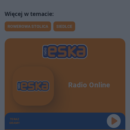
ROWEROWA STOLICA
SIEDLCE
Radio Online
TERAZ
GRAMY