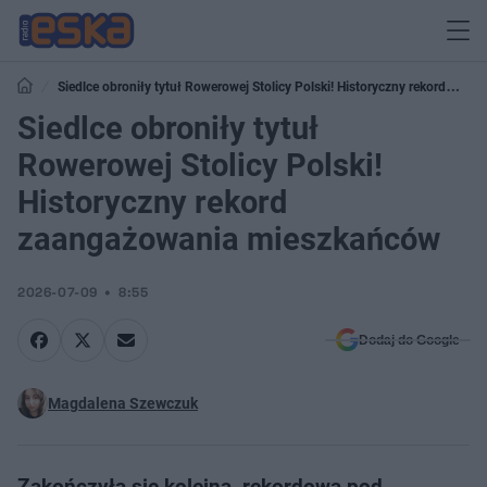
Siedlce obroniły tytuł Rowerowej Stolicy Polski! Historyczny rekord
zaangażowania mieszkańców
Siedlce obroniły tytuł
Rowerowej Stolicy Polski!
Historyczny rekord
zaangażowania mieszkańców
2026-07-09
8:55
Dodaj do Google
Magdalena Szewczuk
Zakończyła się kolejna, rekordowa pod