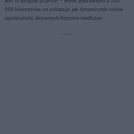
jest to potężny przyrost – wynik poprawiono o 200
000 kilometrów, co pokazuje, jak dynamicznie rośnie
społeczność aktywnych fizycznie siedlczan.