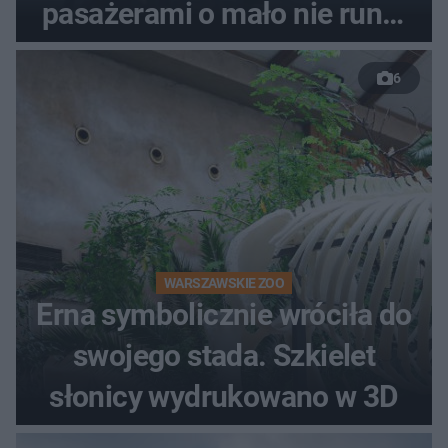
pasażerami o mało nie runął
do rzeki
6
WARSZAWSKIE ZOO
Erna symbolicznie wróciła do
swojego stada. Szkielet
słonicy wydrukowano w 3D