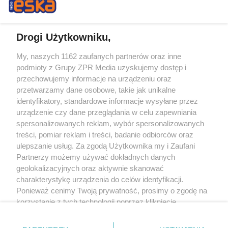
Drogi Użytkowniku,
My, naszych 1162 zaufanych partnerów oraz inne
Żaden utwór zamieszczony w serwisie nie może być powielany i
podmioty z Grupy ZPR Media uzyskujemy dostęp i
rozpowszechniany lub dalej rozpowszechniany w jakikolwiek sposób (w
tym także elektroniczny lub mechaniczny) na jakimkolwiek polu
przechowujemy informacje na urządzeniu oraz
eksploatacji w jakiejkolwiek formie, włącznie z umieszczaniem w Internecie
przetwarzamy dane osobowe, takie jak unikalne
bez pisemnej zgody właściciela praw. Jakiekolwiek użycie lub
wykorzystanie utworów w całości lub w części z naruszeniem prawa, tzn.
identyfikatory, standardowe informacje wysyłane przez
bez właściwej zgody, jest zabronione pod groźbą kary i może być ścigane
urządzenie czy dane przeglądania w celu zapewniania
prawnie.
spersonalizowanych reklam, wybór spersonalizowanych
treści, pomiar reklam i treści, badanie odbiorców oraz
ulepszanie usług. Za zgodą Użytkownika my i Zaufani
Partnerzy możemy używać dokładnych danych
geolokalizacyjnych oraz aktywnie skanować
charakterystykę urządzenia do celów identyfikacji.
O nas
Ponieważ cenimy Twoją prywatność, prosimy o zgodę na
korzystanie z tych technologii poprzez kliknięcie
Informacje prawne
„Akceptuję”. Zgoda jest dobrowolna i zawsze możesz ją
zmienić/wycofać klikając przycisk ustawień prywatności
Nasze serwisy