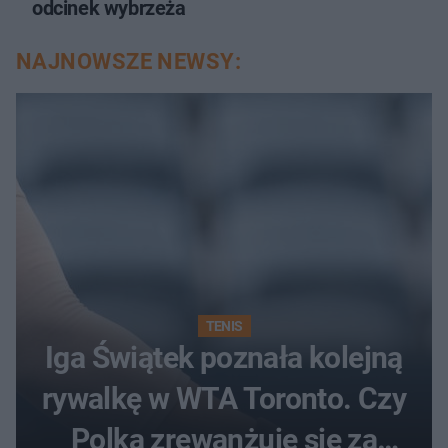
odcinek wybrzeża
NAJNOWSZE NEWSY:
TENIS
Iga Świątek poznała kolejną
rywalkę w WTA Toronto. Czy
Polka zrewanżuje się za