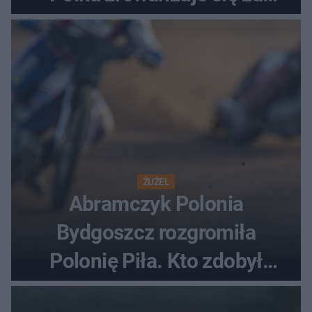
ostatnią porażkę?
ŻUŻEL
Abramczyk Polonia
Bydgoszcz rozgromiła
Polonię Piła. Kto zdobył
najwięcej punktów?