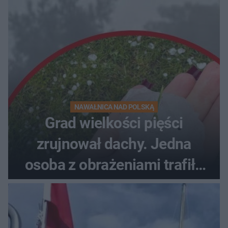
NAWAŁNICA NAD POLSKĄ
Grad wielkości pięści
zrujnował dachy. Jedna
osoba z obrażeniami trafiła
do szpitala