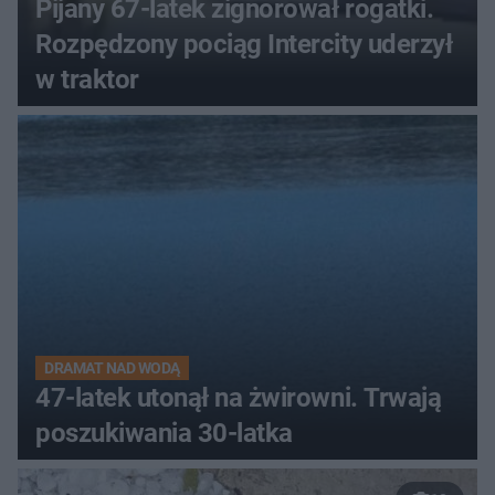
Pijany 67-latek zignorował rogatki.
Rozpędzony pociąg Intercity uderzył
w traktor
DRAMAT NAD WODĄ
47-latek utonął na żwirowni. Trwają
poszukiwania 30-latka