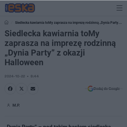
Siedlecka kawiarnia toMy zaprasza na imprezę rodzinną „Dynia Party” z
okazji Halloween
Siedlecka kawiarnia toMy
zaprasza na imprezę rodzinną
„Dynia Party” z okazji
Halloween
2024-10-22
8:44
Dodaj do Google
M.P.
„Dynia Party” – pod takim hasłem siedlecka