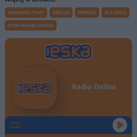
KAWIARNIA TOMY
SIEDLCE
IMPREZA
DLA DZIECI
DYNIA NA HALLOWEEN
Radio Online
TERAZ
GRAMY