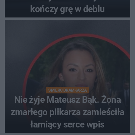
kończy grę w deblu
ŚMIERĆ BRAMKARZA
Nie żyje Mateusz Bąk. Żona
zmarłego piłkarza zamieściła
łamiący serce wpis