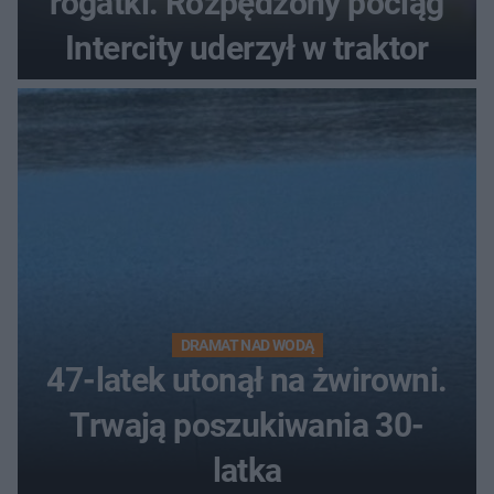
rogatki. Rozpędzony pociąg
Intercity uderzył w traktor
DRAMAT NAD WODĄ
47-latek utonął na żwirowni.
Trwają poszukiwania 30-
latka