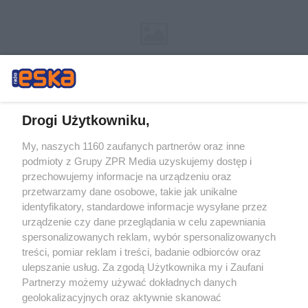
Drogi Użytkowniku,
My, naszych 1160 zaufanych partnerów oraz inne
Żaden utwór zamieszczony w serwisie nie może być powielany i
podmioty z Grupy ZPR Media uzyskujemy dostęp i
rozpowszechniany lub dalej rozpowszechniany w jakikolwiek sposób (w
tym także elektroniczny lub mechaniczny) na jakimkolwiek polu
przechowujemy informacje na urządzeniu oraz
eksploatacji w jakiejkolwiek formie, włącznie z umieszczaniem w Internecie
przetwarzamy dane osobowe, takie jak unikalne
bez pisemnej zgody właściciela praw. Jakiekolwiek użycie lub
wykorzystanie utworów w całości lub w części z naruszeniem prawa, tzn.
identyfikatory, standardowe informacje wysyłane przez
bez właściwej zgody, jest zabronione pod groźbą kary i może być ścigane
urządzenie czy dane przeglądania w celu zapewniania
prawnie.
spersonalizowanych reklam, wybór spersonalizowanych
treści, pomiar reklam i treści, badanie odbiorców oraz
ulepszanie usług. Za zgodą Użytkownika my i Zaufani
Partnerzy możemy używać dokładnych danych
geolokalizacyjnych oraz aktywnie skanować