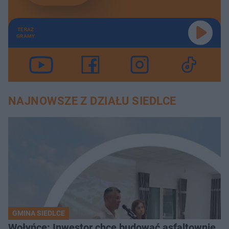
TERAZ
GRAMY
NAJNOWSZE Z DZIAŁU SIEDLCE
GMINA SIEDLCE
Wołyńce: Inwestor chce budować asfaltownię, c