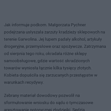
Jak informuje podkom. Małgorzata Pychner
podejrzana usłyszała zarzuty kradzieży sklepowych na
terenie Garwolina. Jej łupem padały alkohol, artykuły
drogeryjne, przemysłowe oraz spożywcze. Zatrzymana
od sierpnia tego roku, okradała różne sklepy
samoobsługowe, gdzie wartość skradzionych
towarów wyniosła łącznie kilka tysięcy złotych.
Kobieta dopuściła się zarzucanych przestępstw w
warunkach recydywy.
Zebrany materiał dowodowy pozwolił na
sformułowanie wniosku do sądu o tymczasowe
aresztowanie notorycznej złodziejki. Sędzia