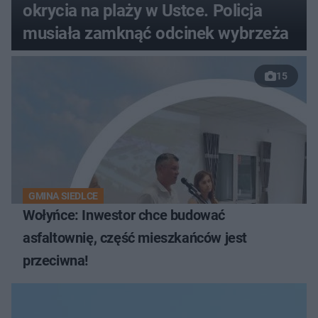
okrycia na plaży w Ustce. Policja
musiała zamknąć odcinek wybrzeża
15
GMINA SIEDLCE
Wołyńce: Inwestor chce budować
asfaltownię, część mieszkańców jest
przeciwna!