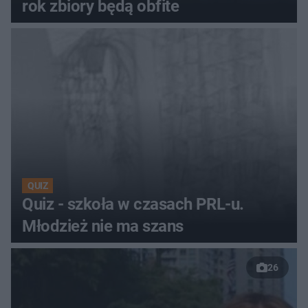
rok zbiory będą obfite
QUIZ
Quiz - szkoła w czasach PRL-u.
Młodzież nie ma szans
26