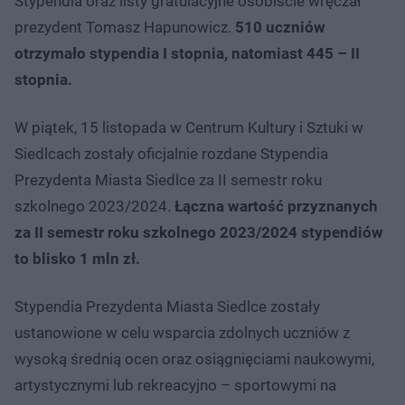
Stypendia oraz listy gratulacyjne osobiście wręczał
prezydent Tomasz Hapunowicz.
510 uczniów
otrzymało stypendia I stopnia, natomiast 445 – II
stopnia.
W piątek, 15 listopada w Centrum Kultury i Sztuki w
Siedlcach zostały oficjalnie rozdane Stypendia
Prezydenta Miasta Siedlce za II semestr roku
szkolnego 2023/2024.
Łączna wartość przyznanych
za II semestr roku szkolnego 2023/2024 stypendiów
to blisko 1 mln zł.
Stypendia Prezydenta Miasta Siedlce zostały
ustanowione w celu wsparcia zdolnych uczniów z
wysoką średnią ocen oraz osiągnięciami naukowymi,
artystycznymi lub rekreacyjno – sportowymi na