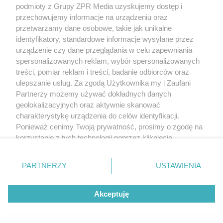
podmioty z Grupy ZPR Media uzyskujemy dostęp i
rozpowszechniany lub dalej rozpowszechniany w jakikolwiek sposób (w
tym także elektroniczny lub mechaniczny) na jakimkolwiek polu
przechowujemy informacje na urządzeniu oraz
eksploatacji w jakiejkolwiek formie, włącznie z umieszczaniem w Internecie
przetwarzamy dane osobowe, takie jak unikalne
bez pisemnej zgody właściciela praw. Jakiekolwiek użycie lub
wykorzystanie utworów w całości lub w części z naruszeniem prawa, tzn.
identyfikatory, standardowe informacje wysyłane przez
bez właściwej zgody, jest zabronione pod groźbą kary i może być ścigane
urządzenie czy dane przeglądania w celu zapewniania
prawnie.
spersonalizowanych reklam, wybór spersonalizowanych
treści, pomiar reklam i treści, badanie odbiorców oraz
ulepszanie usług. Za zgodą Użytkownika my i Zaufani
Partnerzy możemy używać dokładnych danych
geolokalizacyjnych oraz aktywnie skanować
charakterystykę urządzenia do celów identyfikacji.
O nas
Ponieważ cenimy Twoją prywatność, prosimy o zgodę na
korzystanie z tych technologii poprzez kliknięcie
Informacje prawne
„Akceptuję”. Zgoda jest dobrowolna i zawsze możesz ją
zmienić/wycofać klikając przycisk ustawień prywatności
Nasze serwisy
PARTNERZY
USTAWIENIA
znajdujący się w lewym dolnym rogu strony
. Niektóre
rodzaje przetwarzania danych nie wymagają zgody
© 2026 Grupa ZPR Media
Akceptuję
użytkownika, ale masz prawo sprzeciwić się takiemu
przetwarzaniu. Preferencje będą miały zastosowanie tylko
na tej witrynie.