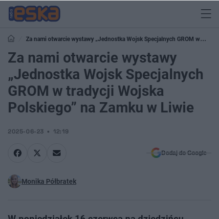
Za nami otwarcie wystawy „Jednostka Wojsk Specjalnych GROM w
tradycji Wojska Polskiego” na Zamku w Liwie
Za nami otwarcie wystawy
„Jednostka Wojsk Specjalnych
GROM w tradycji Wojska
Polskiego” na Zamku w Liwie
2025-06-23
12:19
Dodaj do Google
Monika Półbratek
W poniedziałek 16 czerwca na dziedzińcu