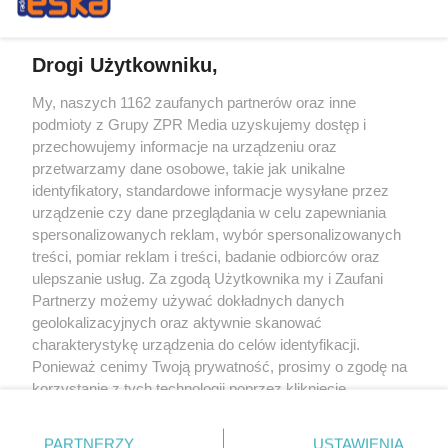
Drogi Użytkowniku,
My, naszych 1162 zaufanych partnerów oraz inne
Żaden utwór zamieszczony w serwisie nie może być powielany i
podmioty z Grupy ZPR Media uzyskujemy dostęp i
rozpowszechniany lub dalej rozpowszechniany w jakikolwiek sposób (w
tym także elektroniczny lub mechaniczny) na jakimkolwiek polu
przechowujemy informacje na urządzeniu oraz
eksploatacji w jakiejkolwiek formie, włącznie z umieszczaniem w Internecie
przetwarzamy dane osobowe, takie jak unikalne
bez pisemnej zgody właściciela praw. Jakiekolwiek użycie lub
identyfikatory, standardowe informacje wysyłane przez
wykorzystanie utworów w całości lub w części z naruszeniem prawa, tzn.
bez właściwej zgody, jest zabronione pod groźbą kary i może być ścigane
urządzenie czy dane przeglądania w celu zapewniania
prawnie.
spersonalizowanych reklam, wybór spersonalizowanych
treści, pomiar reklam i treści, badanie odbiorców oraz
ulepszanie usług. Za zgodą Użytkownika my i Zaufani
Partnerzy możemy używać dokładnych danych
geolokalizacyjnych oraz aktywnie skanować
charakterystykę urządzenia do celów identyfikacji.
Ponieważ cenimy Twoją prywatność, prosimy o zgodę na
O nas
korzystanie z tych technologii poprzez kliknięcie
Informacje prawne
„Akceptuję”. Zgoda jest dobrowolna i zawsze możesz ją
zmienić/wycofać klikając przycisk ustawień prywatności
Nasze serwisy
PARTNERZY
USTAWIENIA