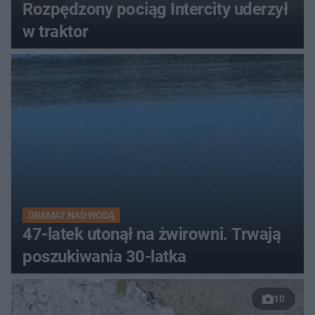
Rozpędzony pociąg Intercity uderzył
w traktor
DRAMAT NAD WODĄ
47-latek utonął na żwirowni. Trwają
poszukiwania 30-latka
10