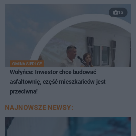
15
GMINA SIEDLCE
Wołyńce: Inwestor chce budować
asfaltownię, część mieszkańców jest
przeciwna!
NAJNOWSZE NEWSY: