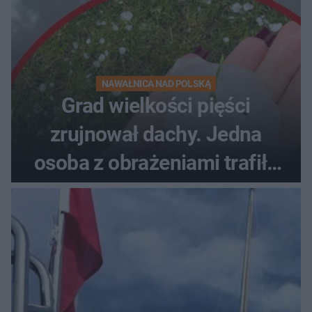
NAWAŁNICA NAD POLSKĄ
Grad wielkości pięści
zrujnował dachy. Jedna
osoba z obrażeniami trafiła
do szpitala