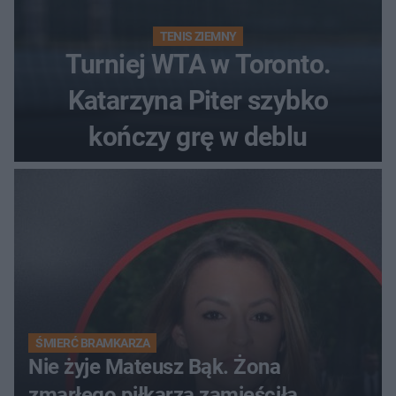
TENIS ZIEMNY
Turniej WTA w Toronto.
Katarzyna Piter szybko
kończy grę w deblu
ŚMIERĆ BRAMKARZA
Nie żyje Mateusz Bąk. Żona
zmarłego piłkarza zamieściła