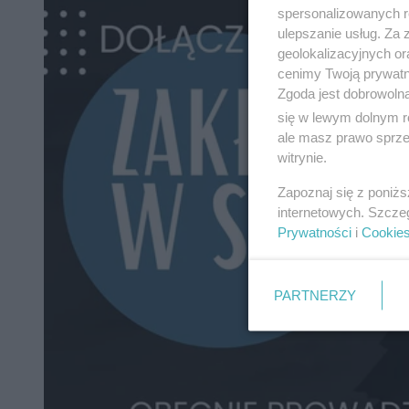
spersonalizowanych re
ulepszanie usług. Za
geolokalizacyjnych or
cenimy Twoją prywatno
Zgoda jest dobrowoln
się w lewym dolnym r
ale masz prawo sprzec
witrynie.
Zapoznaj się z poniż
internetowych. Szcze
Prywatności
i
Cookie
PARTNERZY