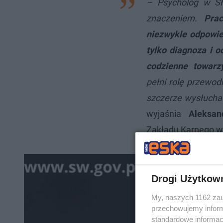
– Psycholog w Sł
znaczeniem.
Pra
niezwykle odpowied
tylko diagnoza i 
codzienne towarz
pełni rolę przewod
szczerze wysłucha 
wyjaśnia
Aleksa
Zakładu Karnego w
Drogi Użytkow
My, naszych 1162 zau
przechowujemy informa
standardowe informac