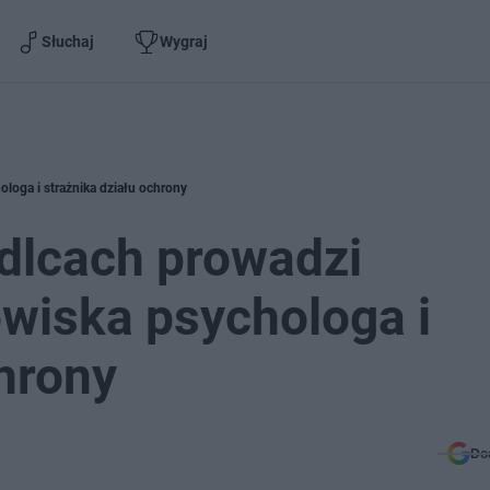
Słuchaj
Wygraj
ologa i strażnika działu ochrony
dlcach prowadzi
owiska psychologa i
chrony
Do