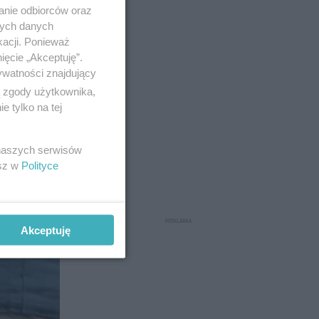
anie odbiorców oraz
nych danych
kacji. Ponieważ
ięcie „Akceptuję”.
ywatności znajdujący
ą zgody użytkownika,
 tylko na tej
 naszych serwisów
esz w
Polityce
Akceptuję