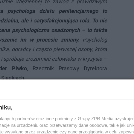
użbie Więziennej to zawód z prawdziwym
ca psychologa działu penitencjarnego to
zialna, ale i satysfakcjonująca rola. To nie
ocena psychologiczna osadzonych – to także
yszenie im w procesie zmiany.
Psycholog
nika, doradcy i często pierwszej osoby, która
i spróbuje zrozumieć człowieka w kryzysie
–
nder Piwko
, Rzecznik Prasowy Dyrektora
 Siedlcach.
niku,
fanych partnerów oraz inne podmioty z Grupy ZPR Media uzyskujem
cje na urządzeniu oraz przetwarzamy dane osobowe, takie jak unika
je wysyłane przez urządzenie czy dane przeglądania w celu zapewn