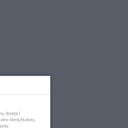
y dostęp i
lne identyfikatory,
iania