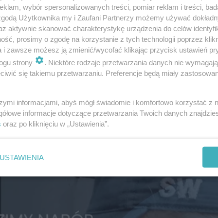
klam, wybór spersonalizowanych treści, pomiar reklam i treści, bad
 zgodą Użytkownika my i Zaufani Partnerzy możemy używać dokład
az aktywnie skanować charakterystykę urządzenia do celów identyfi
ść, prosimy o zgodę na korzystanie z tych technologii poprzez klikn
a i zawsze możesz ją zmienić/wycofać klikając przycisk ustawień pr
ogu strony
. Niektóre rodzaje przetwarzania danych nie wymagaj
iwić się takiemu przetwarzaniu. Preferencje będą miały zastosowanie
szymi informacjami, abyś mógł świadomie i komfortowo korzystać z
gółowe informacje dotyczące przetwarzania Twoich danych znajdzi
s
oraz po kliknięciu w „Ustawienia”.
USTAWIENIA