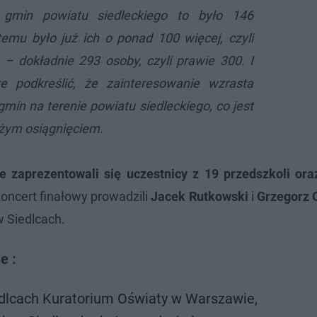
 gmin powiatu siedleckiego to było 146
emu było już ich o ponad 100 więcej, czyli
– dokładnie 293 osoby, czyli prawie 300. I
e podkreślić, że zainteresowanie wzrasta
min na terenie powiatu siedleckiego, co jest
użym osiągnięciem.
e zaprezentowali się uczestnicy z 19 przedszkoli ora
oncert finałowy prowadzili
Jacek Rutkowski
i
Grzegorz 
w Siedlcach.
e :
edlcach Kuratorium Oświaty w Warszawie,