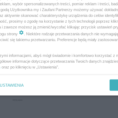
klam, wybór spersonalizowanych treści, pomiar reklam i treści, bad
 zgodą Użytkownika my i Zaufani Partnerzy możemy używać dokład
az aktywnie skanować charakterystykę urządzenia do celów identyfi
ść, prosimy o zgodę na korzystanie z tych technologii poprzez klikn
a i zawsze możesz ją zmienić/wycofać klikając przycisk ustawień pr
ogu strony
. Niektóre rodzaje przetwarzania danych nie wymagaj
iwić się takiemu przetwarzaniu. Preferencje będą miały zastosowanie
szymi informacjami, abyś mógł świadomie i komfortowo korzystać z
gółowe informacje dotyczące przetwarzania Twoich danych znajdzi
s
oraz po kliknięciu w „Ustawienia”.
USTAWIENIA