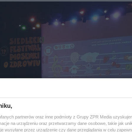
niku,
fanych partnerów oraz inne podmioty z Grupy ZPR Media uzyskujem
cje na urządzeniu oraz przetwarzamy dane osobowe, takie jak unika
je wysyłane przez urządzenie czy dane przeglądania w celu zapewn