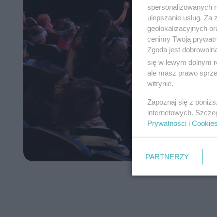
spersonalizowanych re
ulepszanie usług. Za
geolokalizacyjnych or
cenimy Twoją prywatno
Zgoda jest dobrowoln
się w lewym dolnym r
ale masz prawo sprzec
witrynie.
Zapoznaj się z poniż
internetowych. Szcze
Prywatności
i
Cookie
PARTNERZY