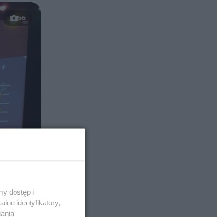
56
y dostęp i
lne identyfikatory,
iania