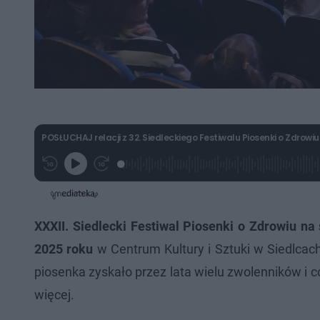
POSŁUCHAJ relacji z 32. Siedleckiego Festiwalu Piosenki o Zdrowi
L
P
P
G
o
r
r
r
a
z
z
a
d
e
e
j
e
w
w
d
i
i
:
ń
ń
XXXII. Siedlecki Festiwal Piosenki o Zdrowiu 
2
1
1
.
0
0
2025 roku
w Centrum Kultury i Sztuki w Siedlcac
4
s
s
0
d
d
%
piosenka zyskało przez lata wielu zwolenników i c
o
o
t
p
u
r
więcej.
ł
z
u
o
d