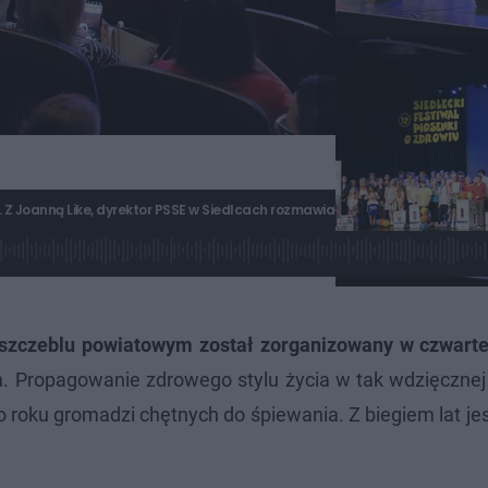
u. Z Joanną Like, dyrektor PSSE w Siedlcach rozmawiała Monika Półbratek:
na szczeblu powiatowym został zorganizowany w czwart
h. Propagowanie zdrowego stylu życia w tak wdzięcznej 
o roku gromadzi chętnych do śpiewania. Z biegiem lat jes