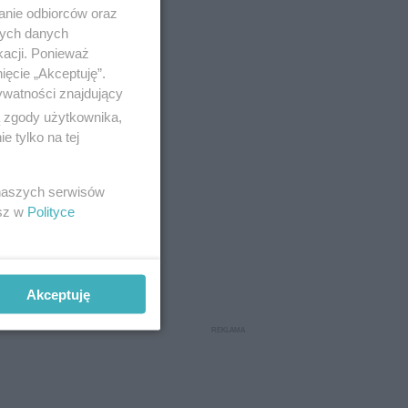
anie odbiorców oraz
nych danych
kacji. Ponieważ
ięcie „Akceptuję”.
ywatności znajdujący
ą zgody użytkownika,
 tylko na tej
 naszych serwisów
esz w
Polityce
Akceptuję