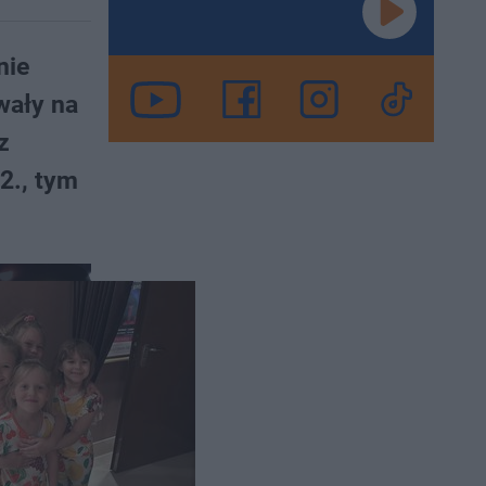
nie
wały na
z
2., tym