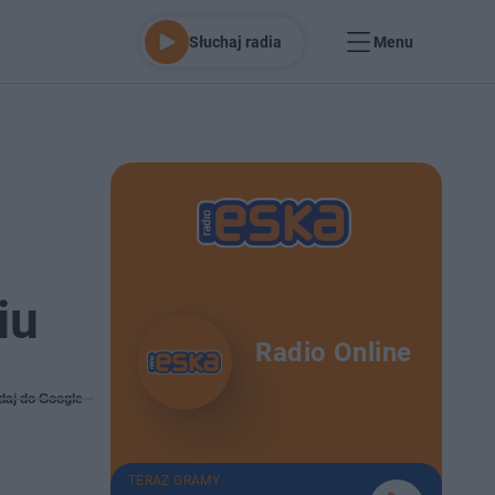
Słuchaj radia
Menu
.
iu
Radio Online
daj do Google
TERAZ GRAMY