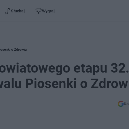
Słuchaj
Wygraj
iosenki o Zdrowiu
owiatowego etapu 32
walu Piosenki o Zdrow
Do