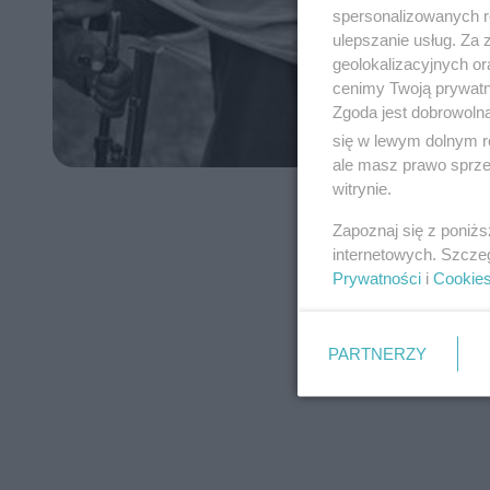
spersonalizowanych re
ulepszanie usług. Za
geolokalizacyjnych or
cenimy Twoją prywatno
Zgoda jest dobrowoln
się w lewym dolnym r
ale masz prawo sprzec
witrynie.
Zapoznaj się z poniż
internetowych. Szcze
Prywatności
i
Cookie
PARTNERZY