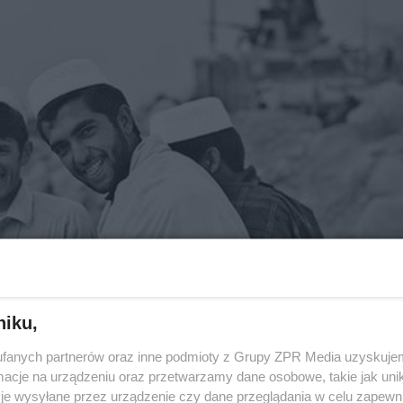
niku,
fanych partnerów oraz inne podmioty z Grupy ZPR Media uzyskujem
cje na urządzeniu oraz przetwarzamy dane osobowe, takie jak unika
je wysyłane przez urządzenie czy dane przeglądania w celu zapewn