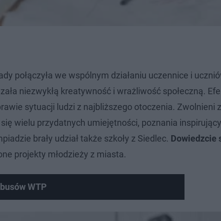
iady połączyła we wspólnym działaniu uczennice i uczni
kazała niezwykłą kreatywność i wrażliwość społeczną. Ef
wie sytuacji ludzi z najbliższego otoczenia. Zwolnieni z 
ię wielu przydatnych umiejętności, poznania inspirujący
iadzie brały udział także szkoły z Siedlec.
Dowiedzcie s
one projekty młodzieży z miasta.
tobusów WTP