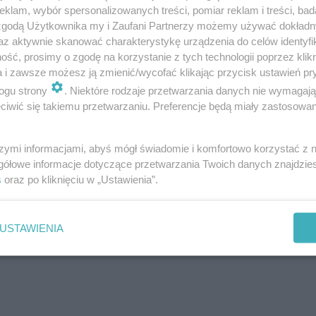
klam, wybór spersonalizowanych treści, pomiar reklam i treści, bad
 zgodą Użytkownika my i Zaufani Partnerzy możemy używać dokład
az aktywnie skanować charakterystykę urządzenia do celów identyfi
ść, prosimy o zgodę na korzystanie z tych technologii poprzez klikn
a i zawsze możesz ją zmienić/wycofać klikając przycisk ustawień pr
ogu strony
. Niektóre rodzaje przetwarzania danych nie wymagaj
iwić się takiemu przetwarzaniu. Preferencje będą miały zastosowanie
szymi informacjami, abyś mógł świadomie i komfortowo korzystać z
gółowe informacje dotyczące przetwarzania Twoich danych znajdzi
s
oraz po kliknięciu w „Ustawienia”.
USTAWIENIA