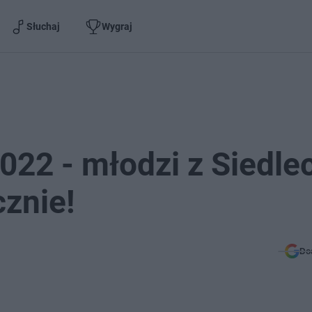
Słuchaj
Wygraj
2022 - młodzi z Siedle
cznie!
Do