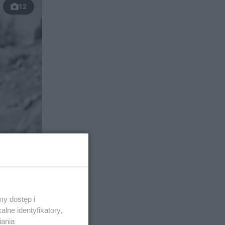
12
y dostęp i
lne identyfikatory,
iania