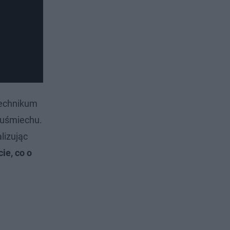
Technikum
e uśmiechu.
lizując
ie, co o