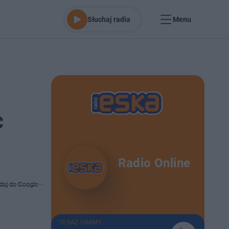
Słuchaj radia
Menu
c
Radio Online
daj do Google
TERAZ GRAMY