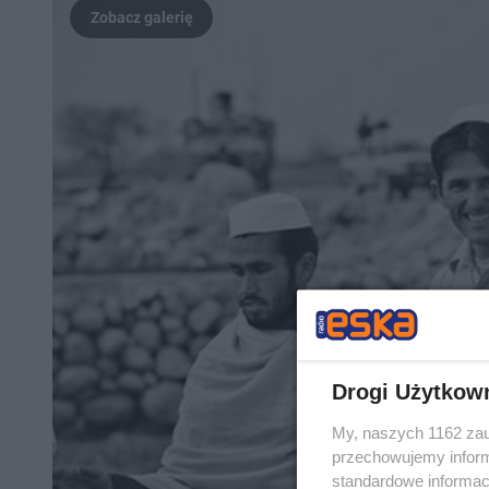
Drogi Użytkow
My, naszych 1162 zau
przechowujemy informa
standardowe informac