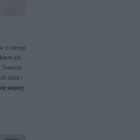
ów z całego
ektem ich
Teorii to
ch osób i
ię więcej