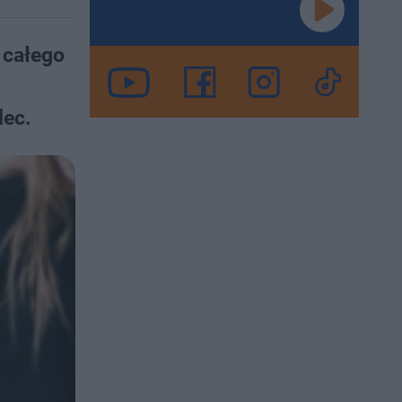
 całego
lec.