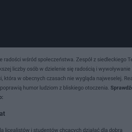
ie radości wśród społeczeństwa. Zespół z siedleckiego 
kszej liczby osób w dzielenie się radością i wywoływani
i, która w obecnych czasach nie wygląda najweselej. Rea
 poprawią humor ludziom z bliskiego otoczenia.
Sprawdźc
o:
at
la licealistów i studentów chcących działać dla dobra