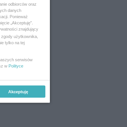
anie odbiorców oraz
nych danych
kacji. Ponieważ
ięcie „Akceptuję”.
ywatności znajdujący
ą zgody użytkownika,
 tylko na tej
 naszych serwisów
esz w
Polityce
Akceptuję