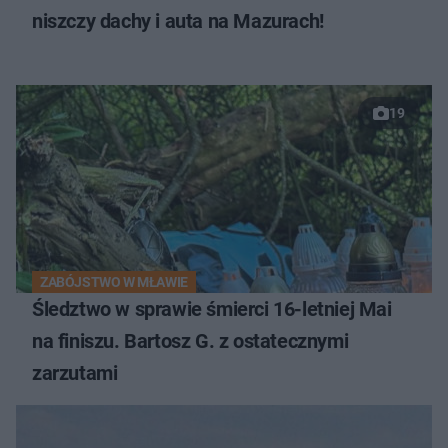
niszczy dachy i auta na Mazurach!
19
ZABÓJSTWO W MŁAWIE
Śledztwo w sprawie śmierci 16-letniej Mai
na finiszu. Bartosz G. z ostatecznymi
zarzutami