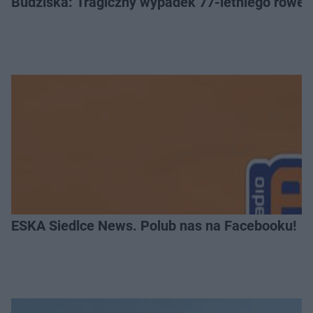
Budziska: Tragiczny wypadek 77-letniego rower
ESKA Siedlce News. Polub nas na Facebooku!