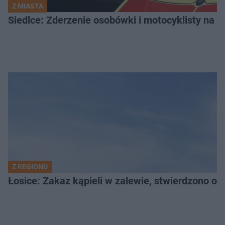
Z MIASTA
Siedlce: Zderzenie osobówki i motocyklisty na u
Z REGIONU
Łosice: Zakaz kąpieli w zalewie, stwierdzono ob