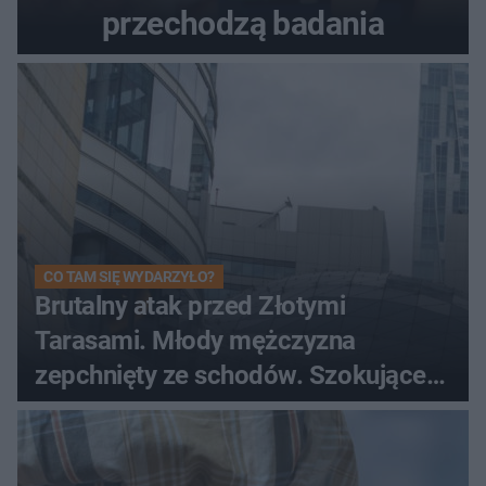
przechodzą badania
CO TAM SIĘ WYDARZYŁO?
Brutalny atak przed Złotymi
Tarasami. Młody mężczyzna
zepchnięty ze schodów. Szokujące
nagranie krąży po sieci