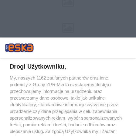
Drogi Użytkowniku,
My, naszych 1162 zaufanych partnerów oraz inne
Żaden utwór zamieszczony w serwisie nie może być powielany i
podmioty z Grupy ZPR Media uzyskujemy dostęp i
rozpowszechniany lub dalej rozpowszechniany w jakikolwiek sposób (w
tym także elektroniczny lub mechaniczny) na jakimkolwiek polu
przechowujemy informacje na urządzeniu oraz
eksploatacji w jakiejkolwiek formie, włącznie z umieszczaniem w Internecie
przetwarzamy dane osobowe, takie jak unikalne
bez pisemnej zgody właściciela praw. Jakiekolwiek użycie lub
identyfikatory, standardowe informacje wysyłane przez
wykorzystanie utworów w całości lub w części z naruszeniem prawa, tzn.
bez właściwej zgody, jest zabronione pod groźbą kary i może być ścigane
urządzenie czy dane przeglądania w celu zapewniania
prawnie.
spersonalizowanych reklam, wybór spersonalizowanych
treści, pomiar reklam i treści, badanie odbiorców oraz
ulepszanie usług. Za zgodą Użytkownika my i Zaufani