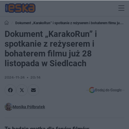
Dokument „KarakoRun” i spotkanie z reżyserem i bohaterem filmu już 28
listopada w Siedlcach
Dokument „KarakoRun” i
spotkanie z reżyserem i
bohaterem filmu już 28
listopada w Siedlcach
2024-11-24
20:14
Dodaj do Google
Monika Półbratek
To będzie gratka dla fanów filmów