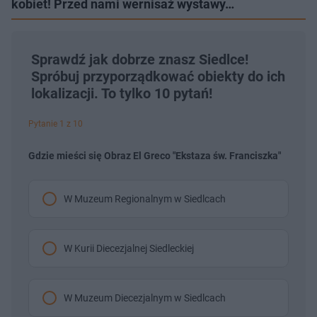
kobiet! Przed nami wernisaż wystawy…
Sprawdź jak dobrze znasz Siedlce!
Spróbuj przyporządkować obiekty do ich
lokalizacji. To tylko 10 pytań!
Pytanie 1 z 10
Gdzie mieści się Obraz El Greco "Ekstaza św. Franciszka"
W Muzeum Regionalnym w Siedlcach
W Kurii Diecezjalnej Siedleckiej
W Muzeum Diecezjalnym w Siedlcach