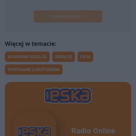
Następne pytanie
NOVEKINO SIEDLCE
SIEDLCE
FILM
SPOTKANIE Z REŻYSEREM
Radio Online