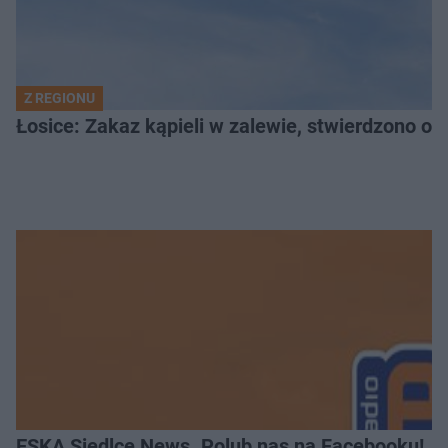
Z REGIONU
Łosice: Zakaz kąpieli w zalewie, stwierdzono ob
ESKA Siedlce News. Polub nas na Facebooku!