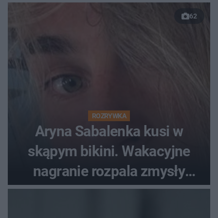
62
ROZRYWKA
Aryna Sabalenka kusi w
skąpym bikini. Wakacyjne
nagranie rozpala zmysły
fanów