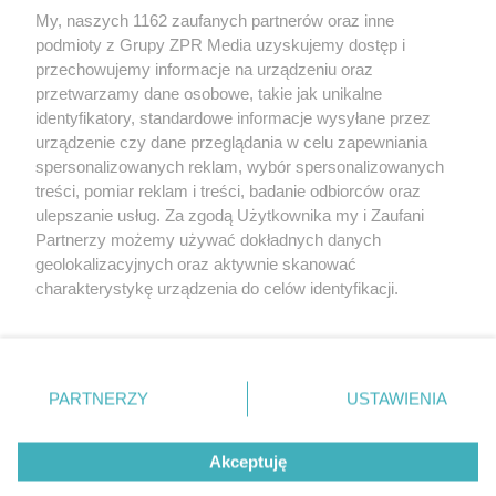
My, naszych 1162 zaufanych partnerów oraz inne
Żaden utwór zamieszczony w serwisie nie może być powielany i
podmioty z Grupy ZPR Media uzyskujemy dostęp i
rozpowszechniany lub dalej rozpowszechniany w jakikolwiek sposób (w
tym także elektroniczny lub mechaniczny) na jakimkolwiek polu
przechowujemy informacje na urządzeniu oraz
eksploatacji w jakiejkolwiek formie, włącznie z umieszczaniem w
przetwarzamy dane osobowe, takie jak unikalne
Internecie bez pisemnej zgody właściciela praw. Jakiekolwiek użycie lub
identyfikatory, standardowe informacje wysyłane przez
wykorzystanie utworów w całości lub w części z naruszeniem prawa,
tzn. bez właściwej zgody, jest zabronione pod groźbą kary i może być
urządzenie czy dane przeglądania w celu zapewniania
ścigane prawnie.
spersonalizowanych reklam, wybór spersonalizowanych
treści, pomiar reklam i treści, badanie odbiorców oraz
ulepszanie usług. Za zgodą Użytkownika my i Zaufani
Partnerzy możemy używać dokładnych danych
geolokalizacyjnych oraz aktywnie skanować
charakterystykę urządzenia do celów identyfikacji.
Ponieważ cenimy Twoją prywatność, prosimy o zgodę na
O nas
korzystanie z tych technologii poprzez kliknięcie
Informacje prawne
„Akceptuję”. Zgoda jest dobrowolna i zawsze możesz ją
zmienić/wycofać klikając przycisk ustawień prywatności
PARTNERZY
USTAWIENIA
Nasze serwisy
znajdujący się w lewym dolnym rogu strony
. Niektóre
rodzaje przetwarzania danych nie wymagają zgody
© 2026 Grupa ZPR Media
Akceptuję
użytkownika, ale masz prawo sprzeciwić się takiemu
przetwarzaniu. Preferencje będą miały zastosowanie tylko