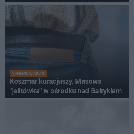
nagranie krąży po sieci
SANEPID W AKCJI
Koszmar kuracjuszy. Masowa
"jelitówka" w ośrodku nad Bałtykiem