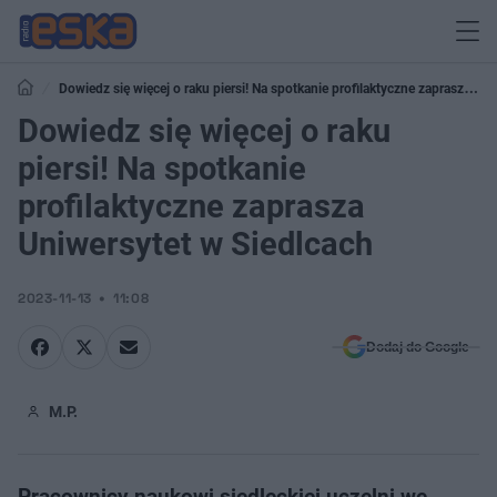
Dowiedz się więcej o raku piersi! Na spotkanie profilaktyczne zaprasza
Uniwersytet w Siedlcach
Dowiedz się więcej o raku
piersi! Na spotkanie
profilaktyczne zaprasza
Uniwersytet w Siedlcach
2023-11-13
11:08
Dodaj do Google
M.P.
Pracownicy naukowi siedleckiej uczelni we