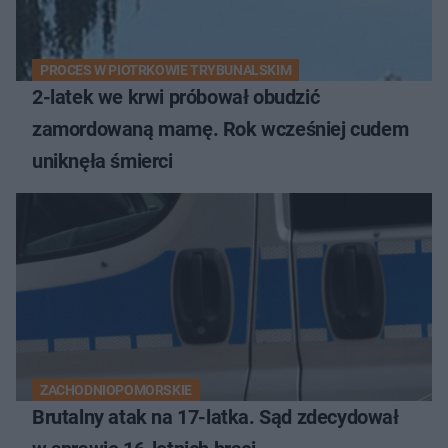
PROCES W PIOTRKOWIE TRYBUNALSKIM
2-latek we krwi próbował obudzić
zamordowaną mamę. Rok wcześniej cudem
uniknęła śmierci
ZACHODNIOPOMORSKIE
Brutalny atak na 17-latka. Sąd zdecydował