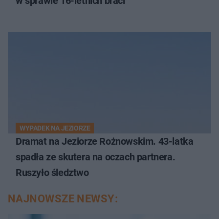
w sprawie 16-letnich braci
WYPADEK NA JEZIORZE
Dramat na Jeziorze Rożnowskim. 43-latka
spadła ze skutera na oczach partnera.
Ruszyło śledztwo
NAJNOWSZE NEWSY: