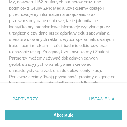
My, naszych 1162 zaufanych partnerów oraz inne
Żaden utwór zamieszczony w serwisie nie może być powielany i
podmioty z Grupy ZPR Media uzyskujemy dostęp i
rozpowszechniany lub dalej rozpowszechniany w jakikolwiek sposób (w
tym także elektroniczny lub mechaniczny) na jakimkolwiek polu
przechowujemy informacje na urządzeniu oraz
eksploatacji w jakiejkolwiek formie, włącznie z umieszczaniem w Internecie
przetwarzamy dane osobowe, takie jak unikalne
bez pisemnej zgody właściciela praw. Jakiekolwiek użycie lub
wykorzystanie utworów w całości lub w części z naruszeniem prawa, tzn.
identyfikatory, standardowe informacje wysyłane przez
bez właściwej zgody, jest zabronione pod groźbą kary i może być ścigane
urządzenie czy dane przeglądania w celu zapewniania
prawnie.
spersonalizowanych reklam, wybór spersonalizowanych
treści, pomiar reklam i treści, badanie odbiorców oraz
ulepszanie usług. Za zgodą Użytkownika my i Zaufani
Partnerzy możemy używać dokładnych danych
geolokalizacyjnych oraz aktywnie skanować
charakterystykę urządzenia do celów identyfikacji.
O nas
Ponieważ cenimy Twoją prywatność, prosimy o zgodę na
korzystanie z tych technologii poprzez kliknięcie
Informacje prawne
„Akceptuję”. Zgoda jest dobrowolna i zawsze możesz ją
zmienić/wycofać klikając przycisk ustawień prywatności
Nasze serwisy
PARTNERZY
USTAWIENIA
znajdujący się w lewym dolnym rogu strony
. Niektóre
rodzaje przetwarzania danych nie wymagają zgody
© 2026 Grupa ZPR Media
Akceptuję
użytkownika, ale masz prawo sprzeciwić się takiemu
przetwarzaniu. Preferencje będą miały zastosowanie tylko