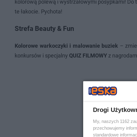
kolorową polewą i wystrzałowymi posypkami! Do t
te łakocie. Pychota!
Strefa Beauty & Fun
Kolorowe warkoczyki i malowanie buziek
– zmie
konkursów i specjalny
QUIZ FILMOWY
z nagrodami
Drogi Użytkow
My, naszych 1162 zau
przechowujemy informa
standardowe informac