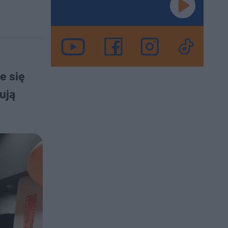
e się
ują