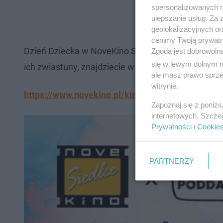
spersonalizowanych re
ulepszanie usług. Za
geolokalizacyjnych or
cenimy Twoją prywatno
Dzień Dziecka w NoveKino Siedlce już 30 i 31 maja
Zgoda jest dobrowoln
się w lewym dolnym r
ich zwiastuny, znajdziecie w repertuarze kina:
ale masz prawo sprzec
witrynie.
https://www.novekino.pl/kina/siedlce/wiadomos
Zapoznaj się z poniż
internetowych. Szcze
Prywatności
i
Cookie
PARTNERZY