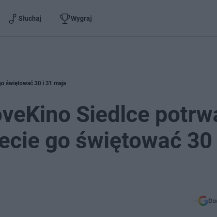
Słuchaj
Wygraj
go świętować 30 i 31 maja
veKino Siedlce potrw
cie go świętować 30 
Do