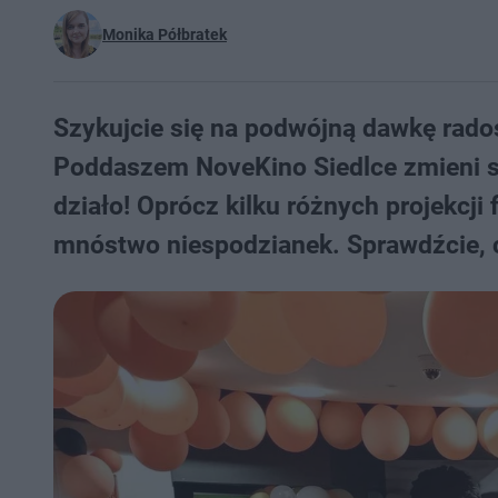
Monika Półbratek
Szykujcie się na podwójną dawkę radoś
Poddaszem NoveKino Siedlce zmieni się
działo! Oprócz kilku różnych projekcj
mnóstwo niespodzianek. Sprawdźcie, c