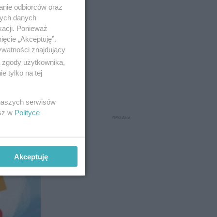
anie odbiorców oraz
nych danych
kacji. Ponieważ
ięcie „Akceptuję”.
yć, a także
ywatności znajdujący
ą zgody użytkownika,
 tylko na tej
 naszych serwisów
esz w
Polityce
Akceptuję