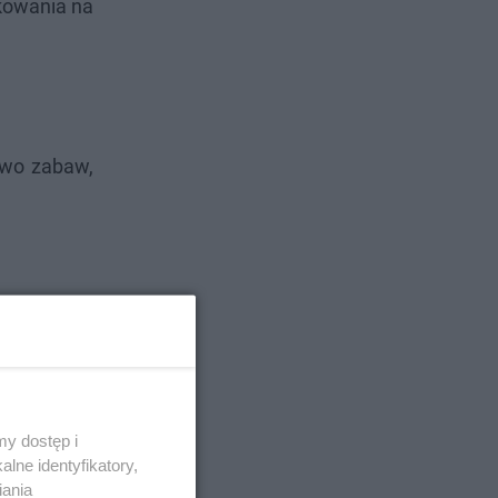
akowania na
two zabaw,
y dostęp i
lne identyfikatory,
iania