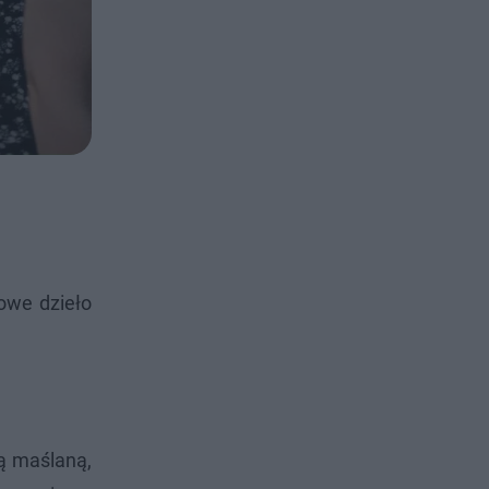
owe dzieło
ą maślaną,