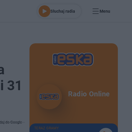
Słuchaj radia
Menu
a
i 31
Radio Online
daj do Google
TERAZ GRAMY