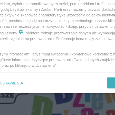
klam, wybór spersonalizowanych treści, pomiar reklam i treści, bad
 zgodą Użytkownika my i Zaufani Partnerzy możemy używać dokład
az aktywnie skanować charakterystykę urządzenia do celów identyfi
ść, prosimy o zgodę na korzystanie z tych technologii poprzez klikn
! Więcej informacji o filmach, które można będzie zobacz
a i zawsze możesz ją zmienić/wycofać klikając przycisk ustawień pr
ogu strony
. Niektóre rodzaje przetwarzania danych nie wymagaj
iwić się takiemu przetwarzaniu. Preferencje będą miały zastosowanie
ci.php?id=1770
szymi informacjami, abyś mógł świadomie i komfortowo korzystać z
gółowe informacje dotyczące przetwarzania Twoich danych znajdzi
s
oraz po kliknięciu w „Ustawienia”.
USTAWIENIA