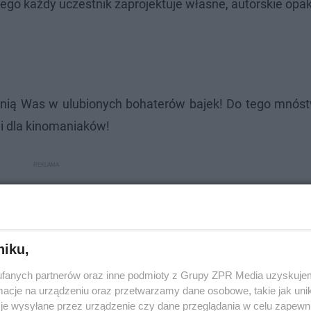
ego każdy uczestnik zaprojektuje własne, autorskie op
nią Was w ulubionych bohaterów bajek! Do tego mnós
 dla kinomaniaków!
niku,
fanych partnerów oraz inne podmioty z Grupy ZPR Media uzyskujem
cje na urządzeniu oraz przetwarzamy dane osobowe, takie jak unika
je wysyłane przez urządzenie czy dane przeglądania w celu zapewn