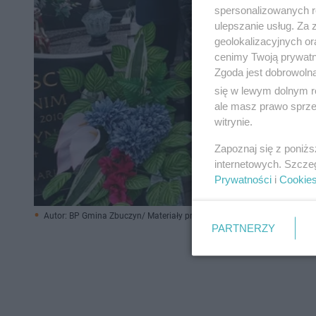
spersonalizowanych re
ulepszanie usług. Za
geolokalizacyjnych or
cenimy Twoją prywatno
Zgoda jest dobrowoln
się w lewym dolnym r
ale masz prawo sprzec
witrynie.
Zapoznaj się z poniż
internetowych. Szcze
Prywatności
i
Cookie
Autor: BP Gmina Zbuczyn/ Materiały prasowe
PARTNERZY