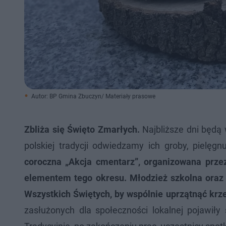
Autor: BP Gmina Zbuczyn/ Materiały prasowe
Zbliża się Święto Zmarłych.
Najbliższe dni będą w
polskiej tradycji odwiedzamy ich groby, pielę
coroczna „Akcja cmentarz”, organizowana prze
elementem tego okresu. Młodzież szkolna oraz 
Wszystkich Świętych, by wspólnie uprzątnąć krze
zasłużonych dla społeczności lokalnej pojawiły