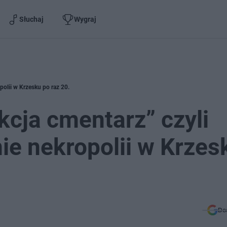
Słuchaj
Wygraj
polii w Krzesku po raz 20.
cja cmentarz” czyli
ie nekropolii w Krzes
Do