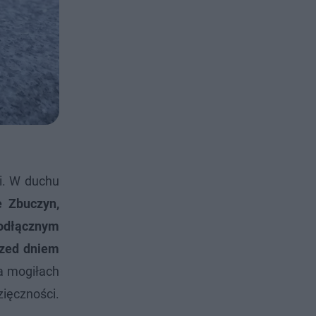
li. W duchu
 Zbuczyn,
eodłącznym
rzed dniem
 mogiłach
ięczności.