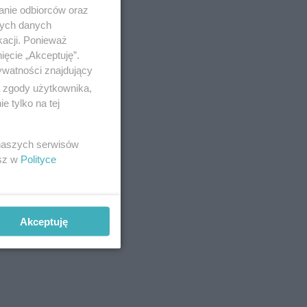
anie odbiorców oraz
nych danych
kacji. Ponieważ
ięcie „Akceptuję”.
ywatności znajdujący
ą zgody użytkownika,
 tylko na tej
 naszych serwisów
esz w
Polityce
Akceptuję