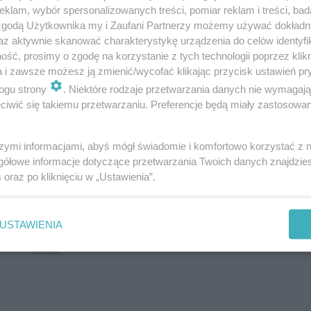
klam, wybór spersonalizowanych treści, pomiar reklam i treści, bad
 zgodą Użytkownika my i Zaufani Partnerzy możemy używać dokład
az aktywnie skanować charakterystykę urządzenia do celów identyfi
ść, prosimy o zgodę na korzystanie z tych technologii poprzez klikn
a i zawsze możesz ją zmienić/wycofać klikając przycisk ustawień pr
ogu strony
. Niektóre rodzaje przetwarzania danych nie wymagaj
iwić się takiemu przetwarzaniu. Preferencje będą miały zastosowanie
szymi informacjami, abyś mógł świadomie i komfortowo korzystać z
gółowe informacje dotyczące przetwarzania Twoich danych znajdzi
s
oraz po kliknięciu w „Ustawienia”.
USTAWIENIA