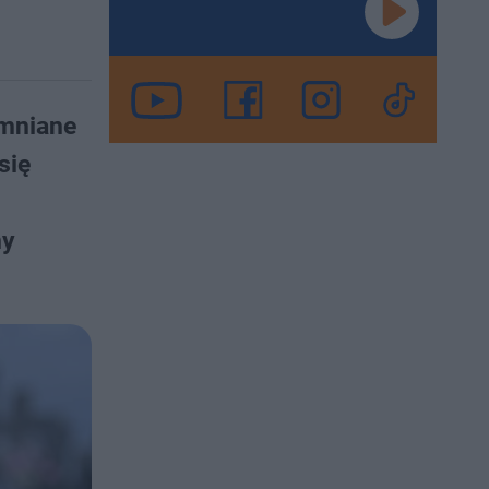
omniane
się
ny