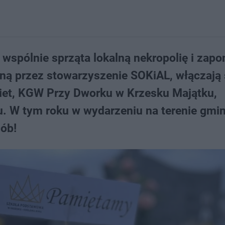
c wspólnie sprząta lokalną nekropolię i zap
ną przez stowarzyszenie SOKiAL, włączają 
iet, KGW Przy Dworku w Krzesku Majątku,
u. W tym roku w wydarzeniu na terenie gmi
ób!