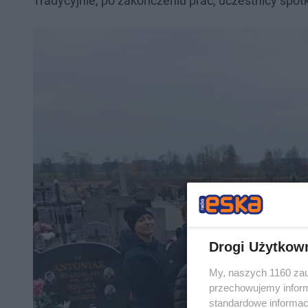
Tradycyjnie, po zakończeniu prac, uczestnicy spotka
Drogi Użytkow
My, naszych 1160 zau
przechowujemy informa
standardowe informac