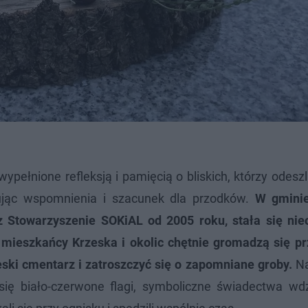
ypełnione refleksją i pamięcią o bliskich, którzy odesz
gnując wspomnienia i szacunek dla przodków.
W gminie
z Stowarzyszenie SOKiAL od 2005 roku, stała się ni
mieszkańcy Krzeska i okolic chętnie gromadzą się p
ski cmentarz i zatroszczyć się o zapomniane groby.
Na
 się biało-czerwone flagi, symboliczne świadectwa wdz