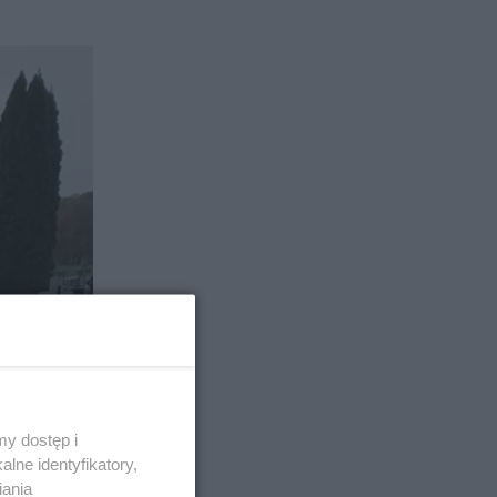
y dostęp i
lne identyfikatory,
iania