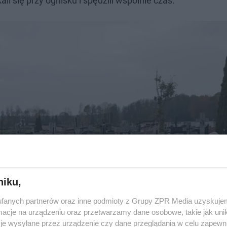
li się przy ognisku i spędzili wspólnie czas.
niku,
fanych partnerów oraz inne podmioty z Grupy ZPR Media uzyskujem
cje na urządzeniu oraz przetwarzamy dane osobowe, takie jak unika
je wysyłane przez urządzenie czy dane przeglądania w celu zapewn