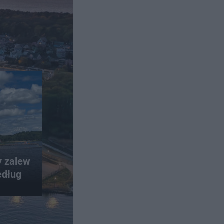
y zalew
edług