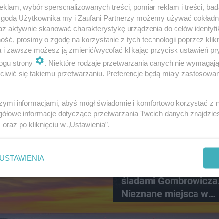
 Zderzenie osobówki i
ESKA Siedlce News. Pol
klam, wybór spersonalizowanych treści, pomiar reklam i treści, bad
isty na ul.
na Facebooku!
 zgodą Użytkownika my i Zaufani Partnerzy możemy używać dokład
az aktywnie skanować charakterystykę urządzenia do celów identyfi
skiej, jedna osoba
ść, prosimy o zgodę na korzystanie z tych technologii poprzez klikn
a i zawsze możesz ją zmienić/wycofać klikając przycisk ustawień pr
ogu strony
. Niektóre rodzaje przetwarzania danych nie wymagaj
iwić się takiemu przetwarzaniu. Preferencje będą miały zastosowanie
6
szymi informacjami, abyś mógł świadomie i komfortowo korzystać z
gółowe informacje dotyczące przetwarzania Twoich danych znajdzi
s
oraz po kliknięciu w „Ustawienia”.
CIEKAWOSTKI
USTAWIENIA
Mała wieś z wielką hist
śladami Gombrowicza
Nieznane miejsca w
Świętokrzyskiem