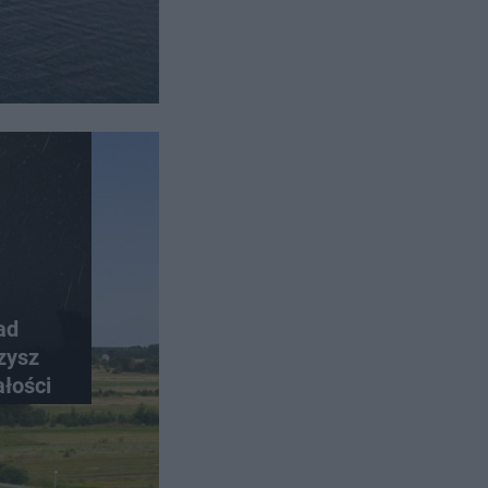
ad
zysz
ałości