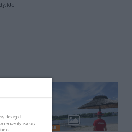
dy, kto
y dostęp i
lne identyfikatory,
Z REGIONU
iania