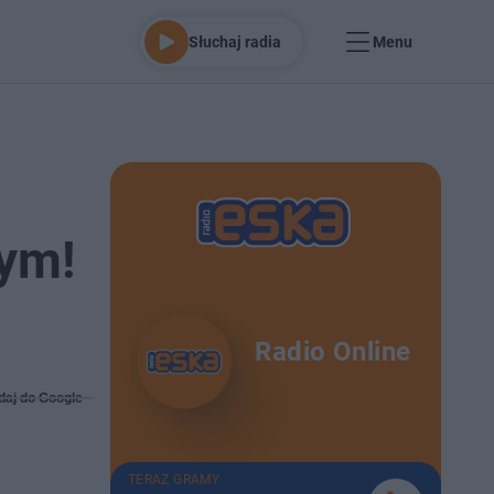
Słuchaj radia
Menu
ym!
Radio Online
daj do Google
TERAZ GRAMY