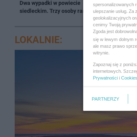
Dwa wypadki w powiecie
Siedlce:
spersonalizowanych re
siedleckim. Trzy osoby ranne!
motocykl
ulepszanie usług. Za
geolokalizacyjnych or
Sokołow
cenimy Twoją prywatno
ranna!
Zgoda jest dobrowoln
LOKALNIE:
się w lewym dolnym r
ale masz prawo sprzec
witrynie.
Zapoznaj się z poniż
internetowych. Szcze
Prywatności
i
Cookie
PARTNERZY