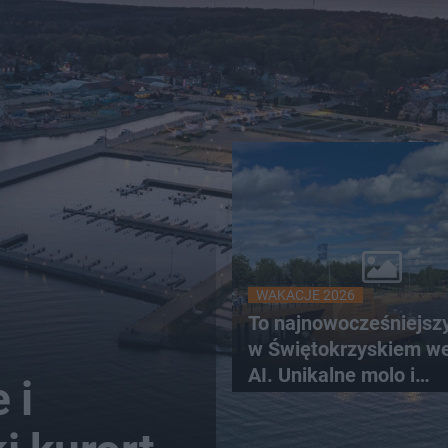
WAKACJE 2026
To najnowocześniejsz
w Świętokrzyskiem w
AI. Unikalne molo i
 i
promenada