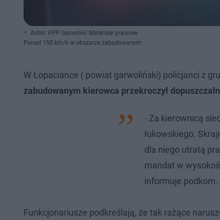
Autor: KPP Garwolin/ Materiały prasowe
Ponad 150 km/h w obszarze zabudowanym
W Łopaciance ( powiat garwoliński) policjanci z 
zabudowanym kierowca przekroczył dopuszczaln
- Za kierownicą sie
łukowskiego. Skraj
dla niego utratą pr
mandat w wysokości
informuje podkom. 
Funkcjonariusze podkreślają, że tak rażące naru