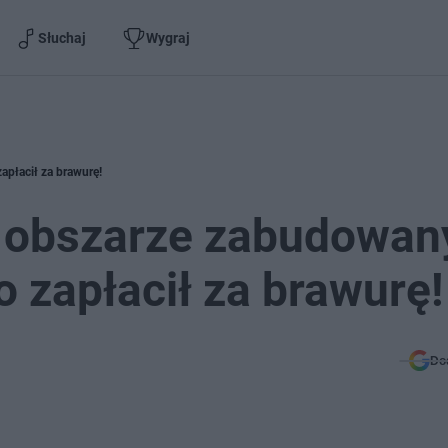
Słuchaj
Wygraj
płacił za brawurę!
 obszarze zabudowan
o zapłacił za brawurę!
Do