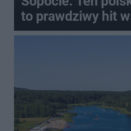
Sopocie. Ten polsk
to prawdziwy hit 
turystów