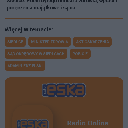
Siedlce: Pobili byłego ministra zdrowia, wpłacili
poręczenia majątkowe i są na …
SIEDLCE
MINISTER ZDROWIA
AKT OSKARŻENIA
SĄD OKRĘGOWY W SIEDLCACH
POBICIE
ADAM NIEDZIELSKI
Radio Online