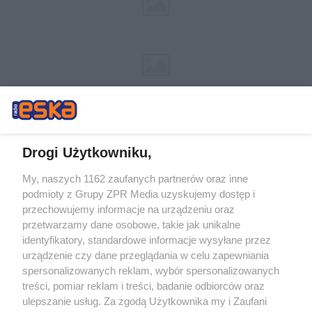
Drogi Użytkowniku,
My, naszych 1162 zaufanych partnerów oraz inne
Żaden utwór zamieszczony w serwisie nie może być powielany i
podmioty z Grupy ZPR Media uzyskujemy dostęp i
rozpowszechniany lub dalej rozpowszechniany w jakikolwiek sposób (w
tym także elektroniczny lub mechaniczny) na jakimkolwiek polu
przechowujemy informacje na urządzeniu oraz
eksploatacji w jakiejkolwiek formie, włącznie z umieszczaniem w Internecie
przetwarzamy dane osobowe, takie jak unikalne
bez pisemnej zgody właściciela praw. Jakiekolwiek użycie lub
wykorzystanie utworów w całości lub w części z naruszeniem prawa, tzn.
identyfikatory, standardowe informacje wysyłane przez
bez właściwej zgody, jest zabronione pod groźbą kary i może być ścigane
urządzenie czy dane przeglądania w celu zapewniania
prawnie.
spersonalizowanych reklam, wybór spersonalizowanych
treści, pomiar reklam i treści, badanie odbiorców oraz
ulepszanie usług. Za zgodą Użytkownika my i Zaufani