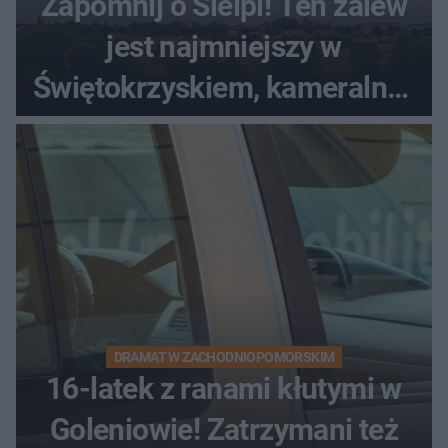
Zapomnij o Sielpi! Ten zalew
jest najmniejszy w
Świętokrzyskiem, kameralny i
bez tłumów
DRAMAT W ZACHODNIOPOMORSKIM
16-latek z ranami kłutymi w
Goleniowie! Zatrzymani też