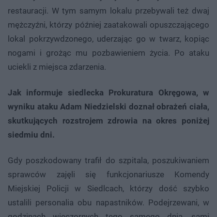
restauracji. W tym samym lokalu przebywali też dwaj
mężczyźni, którzy później zaatakowali opuszczającego
lokal pokrzywdzonego, uderzając go w twarz, kopiąc
nogami i grożąc mu pozbawieniem życia. Po ataku
uciekli z miejsca zdarzenia.
Jak informuje siedlecka Prokuratura Okręgowa, w
wyniku ataku Adam Niedzielski doznał obrażeń ciała,
skutkujących rozstrojem zdrowia na okres poniżej
siedmiu dni.
Gdy poszkodowany trafił do szpitala, poszukiwaniem
sprawców zajęli się funkcjonariusze Komendy
Miejskiej Policji w Siedlcach, którzy dość szybko
ustalili personalia obu napastników. Podejrzewani, w
godzinach wieczornych tego samego dnia, sami