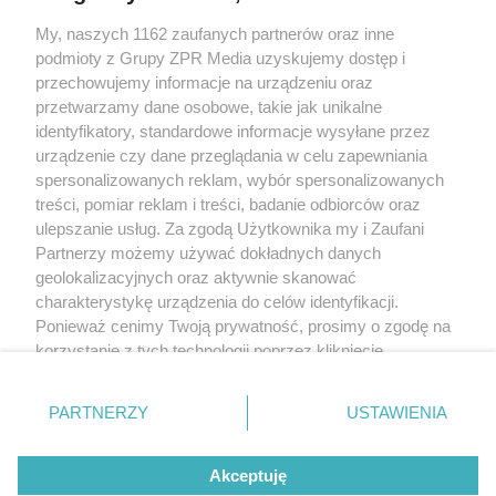
My, naszych 1162 zaufanych partnerów oraz inne
Żaden utwór zamieszczony w serwisie nie może być powielany i
podmioty z Grupy ZPR Media uzyskujemy dostęp i
rozpowszechniany lub dalej rozpowszechniany w jakikolwiek sposób (w
tym także elektroniczny lub mechaniczny) na jakimkolwiek polu
przechowujemy informacje na urządzeniu oraz
eksploatacji w jakiejkolwiek formie, włącznie z umieszczaniem w Internecie
przetwarzamy dane osobowe, takie jak unikalne
bez pisemnej zgody właściciela praw. Jakiekolwiek użycie lub
wykorzystanie utworów w całości lub w części z naruszeniem prawa, tzn.
identyfikatory, standardowe informacje wysyłane przez
bez właściwej zgody, jest zabronione pod groźbą kary i może być ścigane
urządzenie czy dane przeglądania w celu zapewniania
prawnie.
spersonalizowanych reklam, wybór spersonalizowanych
treści, pomiar reklam i treści, badanie odbiorców oraz
ulepszanie usług. Za zgodą Użytkownika my i Zaufani
Partnerzy możemy używać dokładnych danych
geolokalizacyjnych oraz aktywnie skanować
charakterystykę urządzenia do celów identyfikacji.
O nas
Ponieważ cenimy Twoją prywatność, prosimy o zgodę na
korzystanie z tych technologii poprzez kliknięcie
Informacje prawne
„Akceptuję”. Zgoda jest dobrowolna i zawsze możesz ją
zmienić/wycofać klikając przycisk ustawień prywatności
Nasze serwisy
PARTNERZY
USTAWIENIA
znajdujący się w lewym dolnym rogu strony
. Niektóre
rodzaje przetwarzania danych nie wymagają zgody
© 2026 Grupa ZPR Media
Akceptuję
użytkownika, ale masz prawo sprzeciwić się takiemu