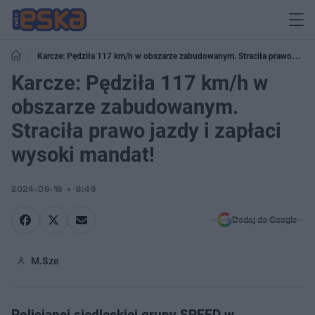
Karcze: Pędziła 117 km/h w obszarze zabudowanym. Straciła prawo
jazdy i zapłaci wysoki mandat!
Karcze: Pędziła 117 km/h w
obszarze zabudowanym.
Straciła prawo jazdy i zapłaci
wysoki mandat!
2024-09-18
8:49
Dodaj do Google
M.Sze
Policjanci siedleckiej grupy SPEED w