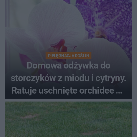
PIELĘGNACJA ROŚLIN
Domowa odżywka do
storczyków z miodu i cytryny.
Ratuje uschnięte orchidee po
upałach