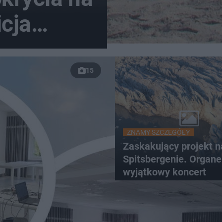
icja
odcinek
15
ZNAMY SZCZEGÓŁY
Zaskakujący projekt n
Spitsbergenie. Organe
wyjątkowy koncert