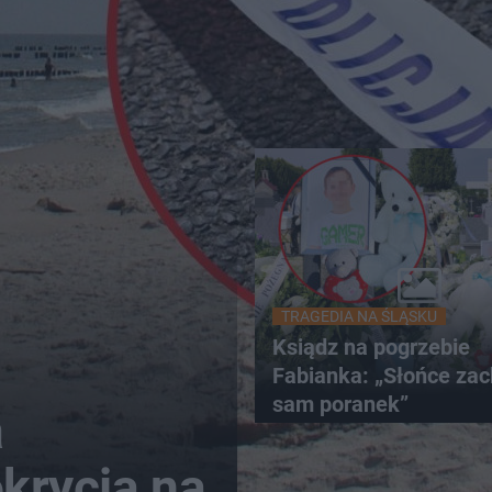
TRAGEDIA NA ŚLĄSKU
Ksiądz na pogrzebie
Fabianka: „Słońce zac
sam poranek”
a
krycia na