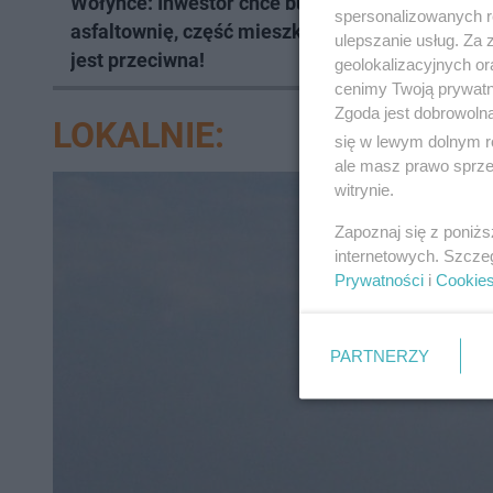
Wołyńce: Inwestor chce budować
Budzisk
spersonalizowanych re
asfaltownię, część mieszkańców
77-letni
ulepszanie usług. Za
jest przeciwna!
geolokalizacyjnych or
cenimy Twoją prywatno
Zgoda jest dobrowoln
LOKALNIE:
się w lewym dolnym r
ale masz prawo sprzec
witrynie.
Zapoznaj się z poniż
internetowych. Szcze
Prywatności
i
Cookie
PARTNERZY