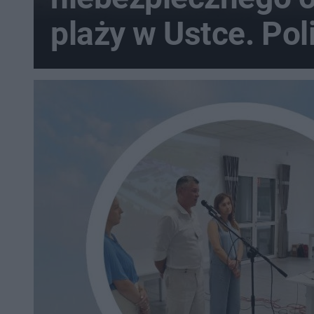
plaży w Ustce. Pol
musiała zamknąć 
wybrzeża