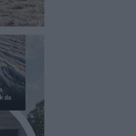
a
k da