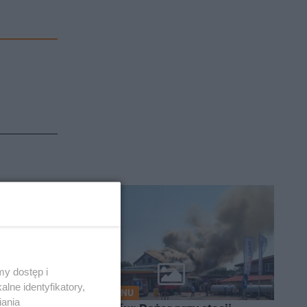
y dostęp i
lne identyfikatory,
Z REGIONU
iania