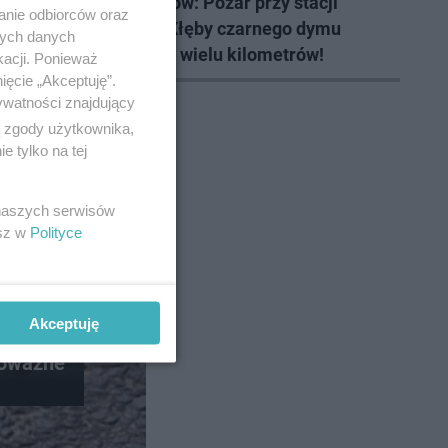
ub nas
Żelechów: Pożar przy stacji
anie odbiorców oraz
paliw. Kłęby czarnego dymu
nych danych
widać z wielu kilometrów!
kacji. Ponieważ
ięcie „Akceptuję”.
ywatności znajdujący
ą zgody użytkownika,
 tylko na tej
 naszych serwisów
esz w
Polityce
Akceptuję
ku. Jego
poważne