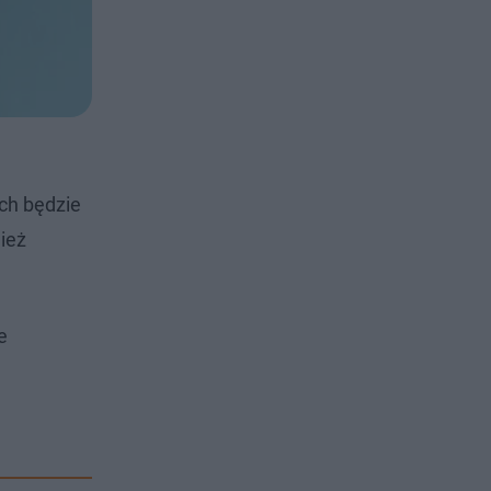
ch będzie
ież
e