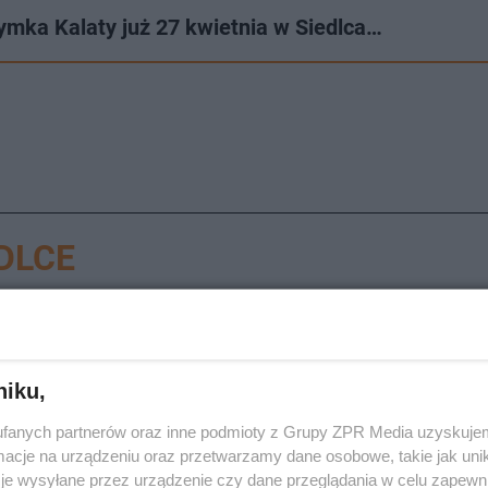
Tymka Kalaty już 27 kwietnia w Siedlca…
DLCE
niku,
fanych partnerów oraz inne podmioty z Grupy ZPR Media uzyskujem
cje na urządzeniu oraz przetwarzamy dane osobowe, takie jak unika
LNY WYPADEK
je wysyłane przez urządzenie czy dane przeglądania w celu zapewn