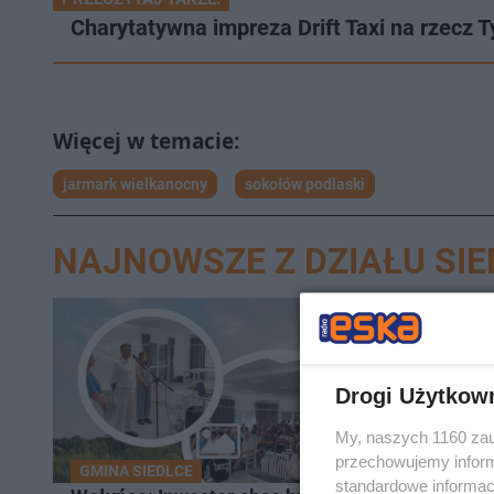
Charytatywna impreza Drift Taxi na rzecz 
jarmark wielkanocny
sokołów podlaski
NAJNOWSZE Z DZIAŁU SIE
15
Drogi Użytkow
My, naszych 1160 zau
przechowujemy informa
GMINA SIEDLCE
ŚMIERTE
standardowe informac