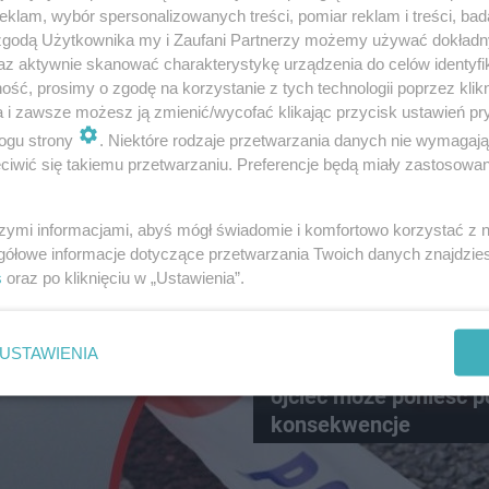
a: Tragiczny wypadek
ESKA Siedlce News. Pol
klam, wybór spersonalizowanych treści, pomiar reklam i treści, bad
ego rowerzysty
na Facebooku!
 zgodą Użytkownika my i Zaufani Partnerzy możemy używać dokład
az aktywnie skanować charakterystykę urządzenia do celów identyfi
ść, prosimy o zgodę na korzystanie z tych technologii poprzez klikn
a i zawsze możesz ją zmienić/wycofać klikając przycisk ustawień pr
ogu strony
. Niektóre rodzaje przetwarzania danych nie wymagaj
iwić się takiemu przetwarzaniu. Preferencje będą miały zastosowanie
szymi informacjami, abyś mógł świadomie i komfortowo korzystać z
gółowe informacje dotyczące przetwarzania Twoich danych znajdzi
s
oraz po kliknięciu w „Ustawienia”.
DRAMAT W USTCE
USTAWIENIA
8-latek tonął w Bałty
ojciec może ponieść 
konsekwencje