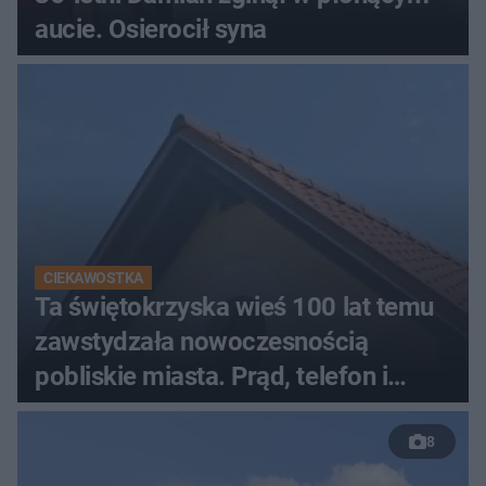
aucie. Osierocił syna
CIEKAWOSTKA
Ta świętokrzyska wieś 100 lat temu
zawstydzała nowoczesnością
pobliskie miasta. Prąd, telefon i
luksusowa auta
8