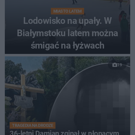
MIASTO LATEM
Lodowisko na upały. W
Białymstoku latem można
śmigać na łyżwach
19
TRAGEDIA NA DRODZE
36-letni Damian zginął w płonącym