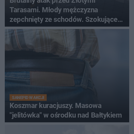
Brutalny atak przed Złotymi
Tarasami. Młody mężczyzna
zepchnięty ze schodów. Szokujące
nagranie krąży po sieci
SANEPID W AKCJI
Koszmar kuracjuszy. Masowa
"jelitówka" w ośrodku nad Bałtykiem