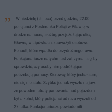
- W niedzielę ( 5 lipca) przed godziną 22.00
policjanci z Posterunku Policji w Pilawie, w
drodze na nocną służbę, przejeżdżając ulicą
Główną w Lipówkach, zauważyli osobowe
Renault, które wpadło do przydrożnego rowu.
Funkcjonariusze natychmiast zatrzymali się, by
sprawdzić, czy osoby nim podróżujące
potrzebują pomocy. Kierowcy, który jechał sam,
nic się nie stało. Szybko jednak wyszło na jaw,
że powodem utraty panowania nad pojazdem
był alkohol, który policjanci od razu wyczuli od
27-latka. Funkcjonariusze powiadomili