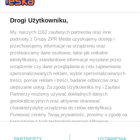
Drogi Użytkowniku,
My, naszych 1162 zaufanych partnerów oraz inne
Żaden utwór zamieszczony w serwisie nie może być powielany i
podmioty z Grupy ZPR Media uzyskujemy dostęp i
rozpowszechniany lub dalej rozpowszechniany w jakikolwiek sposób (w
tym także elektroniczny lub mechaniczny) na jakimkolwiek polu
przechowujemy informacje na urządzeniu oraz
eksploatacji w jakiejkolwiek formie, włącznie z umieszczaniem w Internecie
przetwarzamy dane osobowe, takie jak unikalne
bez pisemnej zgody właściciela praw. Jakiekolwiek użycie lub
wykorzystanie utworów w całości lub w części z naruszeniem prawa, tzn.
identyfikatory, standardowe informacje wysyłane przez
bez właściwej zgody, jest zabronione pod groźbą kary i może być ścigane
urządzenie czy dane przeglądania w celu zapewniania
prawnie.
spersonalizowanych reklam, wybór spersonalizowanych
treści, pomiar reklam i treści, badanie odbiorców oraz
ulepszanie usług. Za zgodą Użytkownika my i Zaufani
Partnerzy możemy używać dokładnych danych
geolokalizacyjnych oraz aktywnie skanować
charakterystykę urządzenia do celów identyfikacji.
O nas
Ponieważ cenimy Twoją prywatność, prosimy o zgodę na
korzystanie z tych technologii poprzez kliknięcie
Informacje prawne
„Akceptuję”. Zgoda jest dobrowolna i zawsze możesz ją
zmienić/wycofać klikając przycisk ustawień prywatności
Nasze serwisy
PARTNERZY
USTAWIENIA